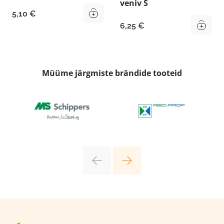
veniv S
5,10
€
6,25
€
Müüme järgmiste brändide tooteid