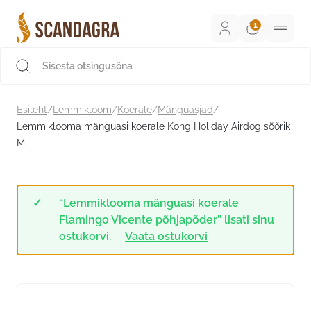
Liigu
sisu
juurde
Scandagra e-pood
Esileht
/
Lemmikloom
/
Koerale
/
Mänguasjad
/
Lemmiklooma mänguasi koerale Kong Holiday Airdog sõõrik
M
“Lemmiklooma mänguasi koerale
Flamingo Vicente põhjapõder” lisati sinu
ostukorvi.
Vaata ostukorvi