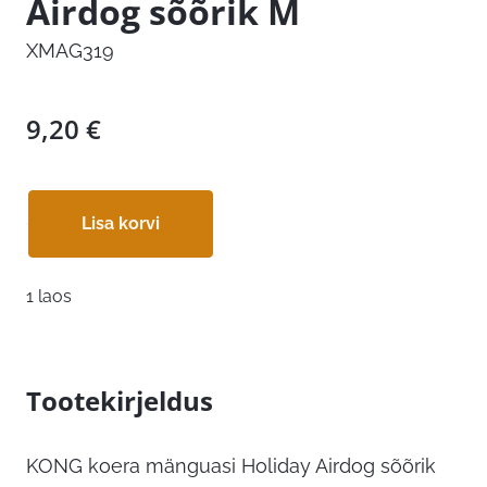
Airdog sõõrik M
XMAG319
9,20
€
Lisa korvi
1 laos
Tootekirjeldus
KONG koera mänguasi Holiday Airdog sõõrik