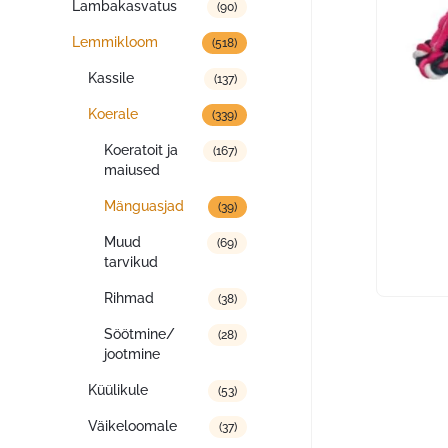
Lambakasvatus
(90)
Lemmikloom
(518)
Kassile
(137)
Koerale
(339)
Koeratoit ja
(167)
maiused
Mänguasjad
(39)
Muud
(69)
tarvikud
Rihmad
(38)
Söötmine/
(28)
jootmine
Küülikule
(53)
Väikeloomale
(37)