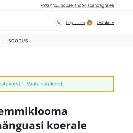
+372 5304 2064
e-shop@scandagra.ee
Logi sisse
Ostukorv
SOODUS
ostukorvi.
Vaata ostukorvi
emmiklooma
änguasi koerale