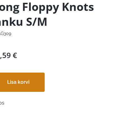
ong Floppy Knots
änku S/M
G309
,59
€
Lisa korvi
os