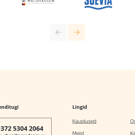
enditugi
Lingid
Kauplused
O
+372 5304 2064
Meist
K