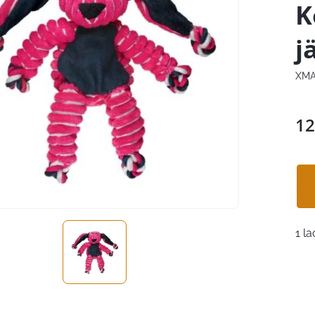
K
j
XMA
12
1 la