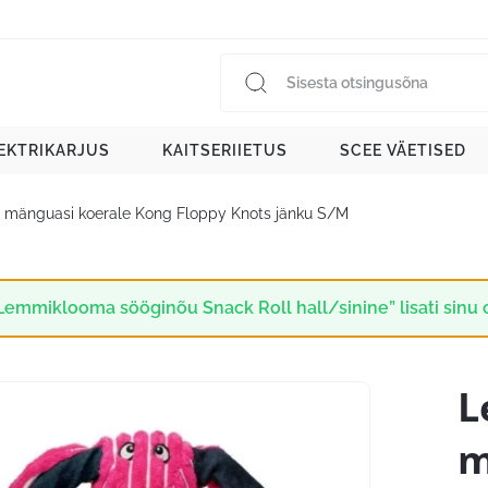
EKTRIKARJUS
KAITSERIIETUS
SCEE VÄETISED
mänguasi koerale Kong Floppy Knots jänku S/M
Lemmiklooma sööginõu Snack Roll hall/sinine” lisati sinu 
L
m