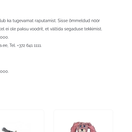
 talub ka tugevamat raputamist. Sisse õmmeldud nöör
el ei ole paksu voodrit, et vältida segaduse tekkimist.
5000.
a.ee
, Tel. +372 641 1111.
5000.