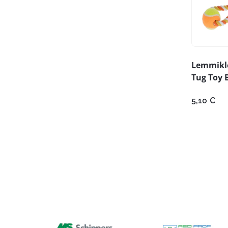
Lemmikl
Tug Toy B
5,10
€