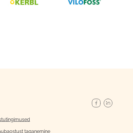
stutingimused
aubaostust taganemine