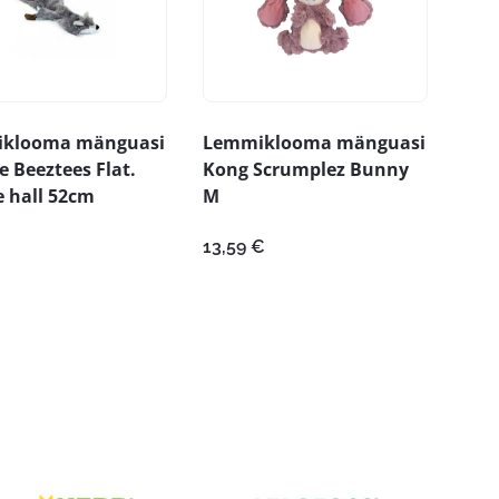
klooma mänguasi
Lemmiklooma mänguasi
e Beeztees Flat.
Kong Scrumplez Bunny
 hall 52cm
M
13,59
€