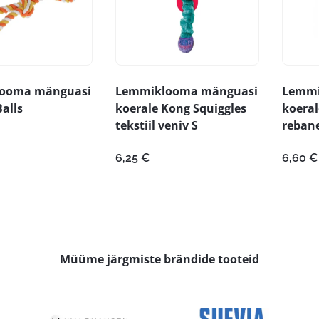
ooma mänguasi
Lemmiklooma mänguasi
Lemmi
alls
koerale Kong Squiggles
koeral
tekstiil veniv S
rebane
6,25
€
6,60
€
Müüme järgmiste brändide tooteid