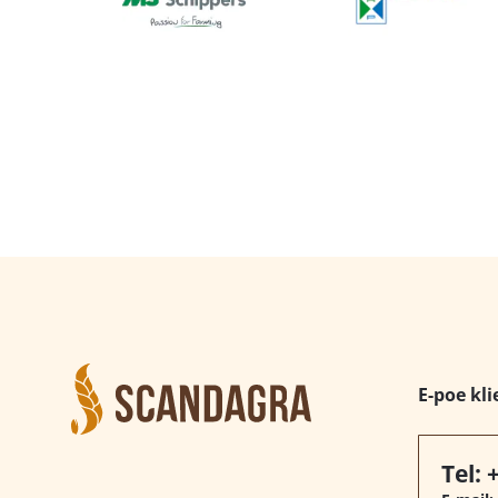
E-poe kli
Tel: