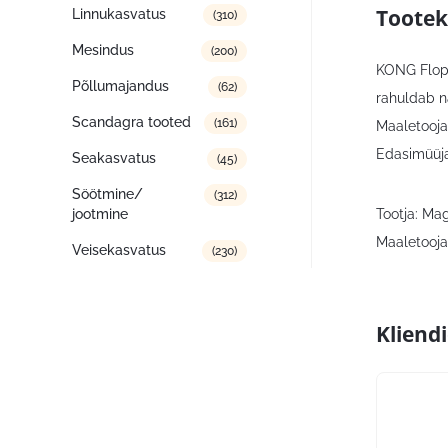
Tootek
Linnukasvatus
(310)
Mesindus
(200)
KONG Flopp
Põllumajandus
(62)
rahuldab nä
Scandagra tooted
(161)
Maaletooja
Edasimüüja
Seakasvatus
(45)
Söötmine/
(312)
Tootja: M
jootmine
Maaletooja
Veisekasvatus
(230)
Kliend