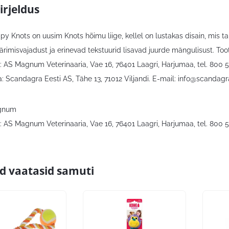
irjeldus
y Knots on uusim Knots hõimu liige, kellel on lustakas disain, mis
rimisvajadust ja erinevad tekstuurid lisavad juurde mängulisust. Toot
: AS Magnum Veterinaaria, Vae 16, 76401 Laagri, Harjumaa, tel. 800 
: Scandagra Eesti AS, Tähe 13, 71012 Viljandi. E-mail:
info@scandagr
agnum
: AS Magnum Veterinaaria, Vae 16, 76401 Laagri, Harjumaa, tel. 800 
id vaatasid samuti