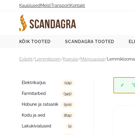
Liigu
Kauplused
Meist
Transport
Kontakt
sisu
juurde
Scandagra e-pood
KÕIK TOOTED
SCANDAGRA TOOTED
EL
Esileht
/
Lemmikloom
/
Koerale
/
Mänguasjad
/
Lemmiklooma 
Tootekategooriad
Elektrikarjus
(174)
“
Farmitarbed
(345)
Hobune ja ratsanik
(501)
Kodu ja aed
(874)
Lakukivialused
(1)