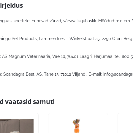
irjeldus
asi koertele. Erinevad värvid, värvivalik juhuslik. Mõõdud: 110 cm. 
mingo Pet Products, Lammerdries – Winkelstraat 25, 2250 Olen, Belgia
: AS Magnum Veterinaaria, Vae 16, 76401 Laagri, Harjumaa, tel. 800 
: Scandagra Eesti AS, Tähe 13, 71012 Viljandi. E-mail:
info@scandagr
id vaatasid samuti