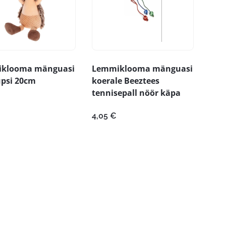
klooma mänguasi
Lemmiklooma mänguasi
tupsi 20cm
koerale Beeztees
tennisepall nöör käpa
4,05
€