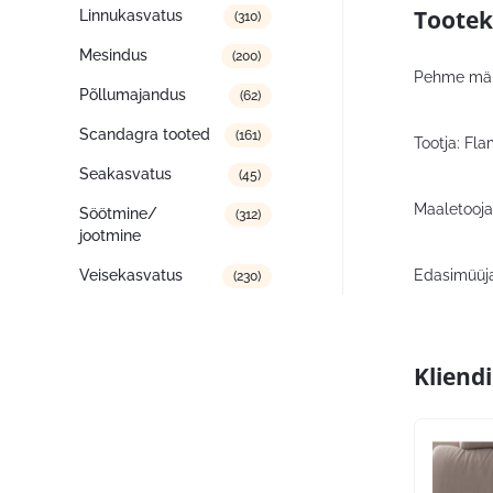
Tootek
Linnukasvatus
(310)
Mesindus
(200)
Pehme mängu
Põllumajandus
(62)
Scandagra tooted
(161)
Tootja: Fla
Seakasvatus
(45)
Maaletooja
Söötmine/
(312)
jootmine
Edasimüüja
Veisekasvatus
(230)
Kliend