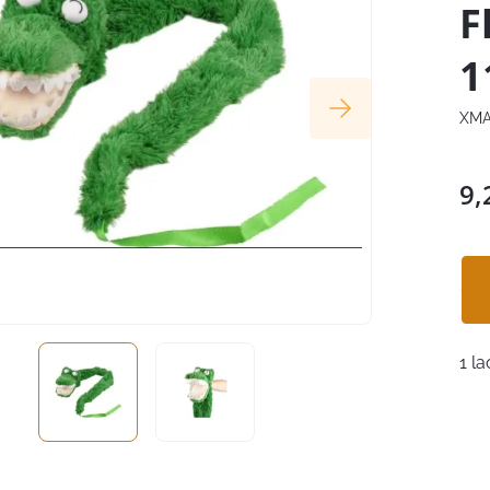
F
1
XMA
9,
1 la