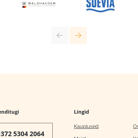
enditugi
Lingid
Kauplused
O
+372 5304 2064