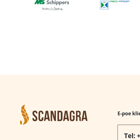
E-poe kli
Tel: