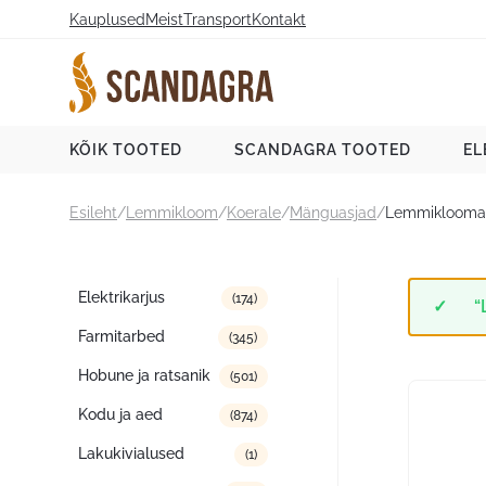
Liigu
Kauplused
Meist
Transport
Kontakt
sisu
juurde
Scandagra e-pood
KÕIK TOOTED
SCANDAGRA TOOTED
EL
Esileht
/
Lemmikloom
/
Koerale
/
Mänguasjad
/
Lemmiklooma 
Tootekategooriad
Elektrikarjus
(174)
“
Farmitarbed
(345)
Hobune ja ratsanik
(501)
Kodu ja aed
(874)
Lakukivialused
(1)