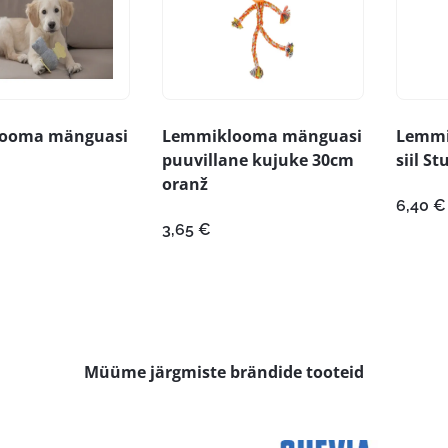
ooma mänguasi
Lemmiklooma mänguasi
Lemmi
puuvillane kujuke 30cm
siil S
oranž
6,40
€
3,65
€
Müüme järgmiste brändide tooteid