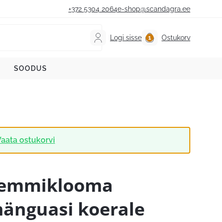
+372 5304 2064
e-shop@scandagra.ee
Logi sisse
Ostukorv
SOODUS
aata ostukorvi
emmiklooma
änguasi koerale