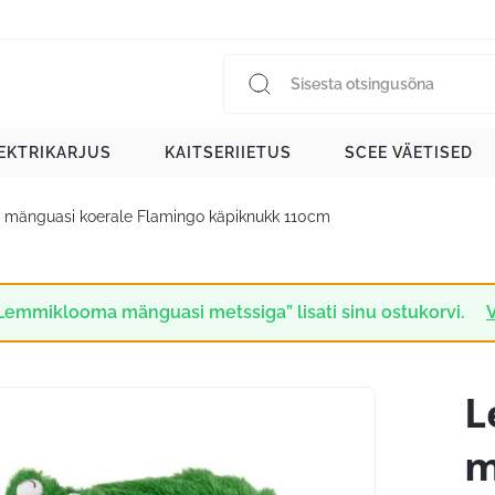
EKTRIKARJUS
KAITSERIIETUS
SCEE VÄETISED
mänguasi koerale Flamingo käpiknukk 110cm
Lemmiklooma mänguasi metssiga” lisati sinu ostukorvi.
V
L
m