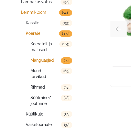
Lambakasvatus
(90)
Lemmikloom
(518)
Kassile
(137)
Koerale
(339)
Koeratoit ja
(167)
maiused
Mänguasjad
(39)
Muud
(69)
tarvikud
Rihmad
(38)
Söötmine/
(28)
jootmine
Küülikule
(53)
Väikeloomale
(37)