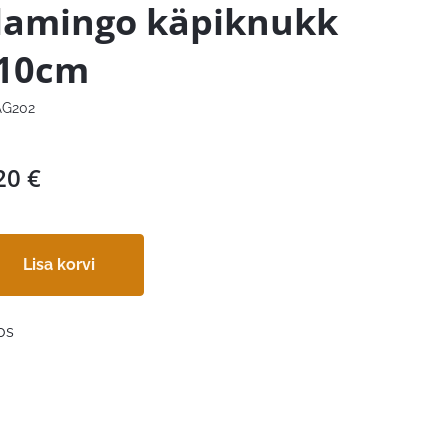
lamingo käpiknukk
10cm
G202
20
€
Lisa korvi
os