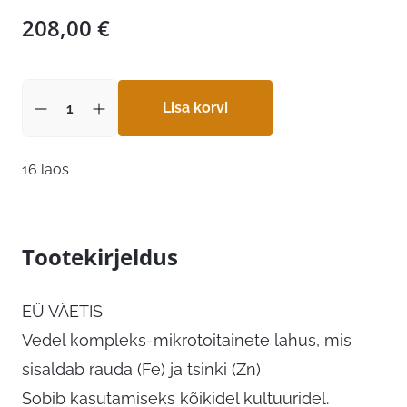
208,00
€
Lisa korvi
16 laos
Tootekirjeldus
EÜ VÄETIS
Vedel kompleks-mikrotoitainete lahus, mis
sisaldab rauda (Fe) ja tsinki (Zn)
Sobib kasutamiseks kõikidel kultuuridel.