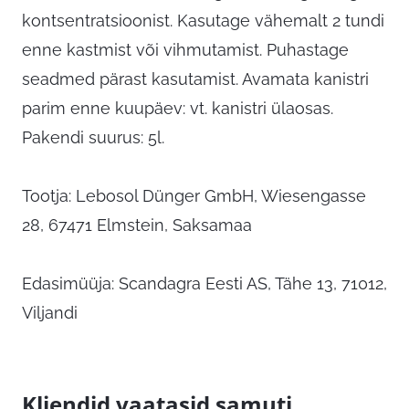
kontsentratsioonist. Kasutage vähemalt 2 tundi
enne kastmist või vihmutamist. Puhastage
seadmed pärast kasutamist. Avamata kanistri
parim enne kuupäev: vt. kanistri ülaosas.
Pakendi suurus: 5l.
Tootja: Lebosol Dünger GmbH, Wiesengasse
28, 67471 Elmstein, Saksamaa
Edasimüüja: Scandagra Eesti AS, Tähe 13, 71012,
Viljandi
Kliendid vaatasid samuti