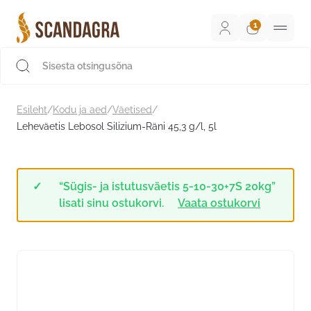
Liigu
sisu
juurde
Scandagra e-pood
Esileht
/
Kodu ja aed
/
Väetised
/
Leheväetis Lebosol Silizium-Räni 45,3 g/l, 5l
“Sügis- ja istutusväetis 5-10-30+7S 20kg”
lisati sinu ostukorvi.
Vaata ostukorvi