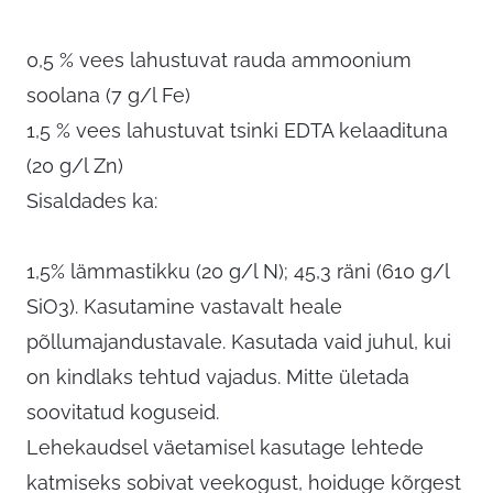
0,5 % vees lahustuvat rauda ammoonium
soolana (7 g/l Fe)
1,5 % vees lahustuvat tsinki EDTA kelaadituna
(20 g/l Zn)
Sisaldades ka:
1,5% lämmastikku (20 g/l N); 45,3 räni (610 g/l
SiO3). Kasutamine vastavalt heale
põllumajandustavale. Kasutada vaid juhul, kui
on kindlaks tehtud vajadus. Mitte ületada
soovitatud koguseid.
Lehekaudsel väetamisel kasutage lehtede
katmiseks sobivat veekogust, hoiduge kõrgest