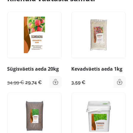
Sügisväetis aeda 20kg
Kevadväetis aeda 1kg
Algne
Praegune
34,99
€
29,74
€
3,59
€
hind
hind
oli:
on:
34,99 €.
29,74 €.