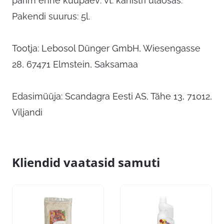
parim enne kuupäev: vt. kanistri ülaosas.
Pakendi suurus: 5l.
Tootja: Lebosol Dünger GmbH, Wiesengasse
28, 67471 Elmstein, Saksamaa
Edasimüüja: Scandagra Eesti AS, Tähe 13, 71012,
Viljandi
Kliendid vaatasid samuti