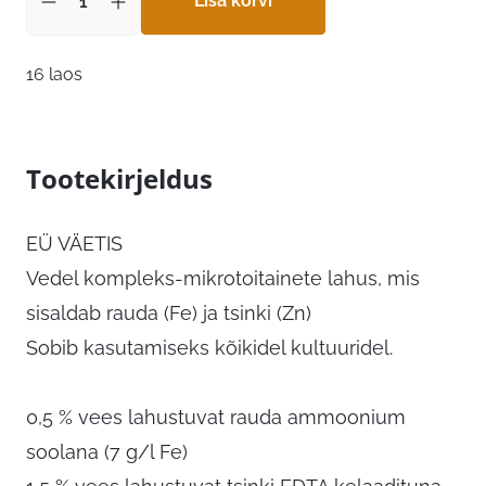
Lisa korvi
16 laos
Tootekirjeldus
EÜ VÄETIS
Vedel kompleks-mikrotoitainete lahus, mis
sisaldab rauda (Fe) ja tsinki (Zn)
Sobib kasutamiseks kõikidel kultuuridel.
0,5 % vees lahustuvat rauda ammoonium
soolana (7 g/l Fe)