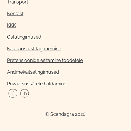
Transport
Kontakt
KKK
Ostutingimused
Kaubaostust taganemine
Pretensioonide esitamine toodetele
Andmekaitsetingimused
Privaatsussätete haldamine
© Scandagra 2026