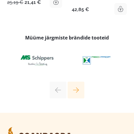
Algne
Praegune
25,19
€
21,41
€
hind
hind
42,85
€
oli:
on:
25,19 €.
21,41 €.
Müüme järgmiste brändide tooteid