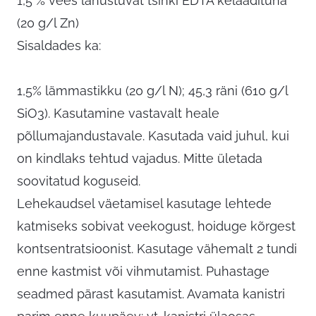
1,5 % vees lahustuvat tsinki EDTA kelaadituna
(20 g/l Zn)
Sisaldades ka:
1,5% lämmastikku (20 g/l N); 45,3 räni (610 g/l
SiO3). Kasutamine vastavalt heale
põllumajandustavale. Kasutada vaid juhul, kui
on kindlaks tehtud vajadus. Mitte ületada
soovitatud koguseid.
Lehekaudsel väetamisel kasutage lehtede
katmiseks sobivat veekogust, hoiduge kõrgest
kontsentratsioonist. Kasutage vähemalt 2 tundi
enne kastmist või vihmutamist. Puhastage
seadmed pärast kasutamist. Avamata kanistri