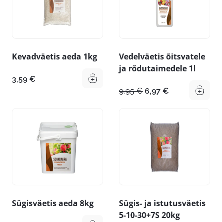
Kevadväetis aeda 1kg
Vedelväetis õitsvatele
ja rõdutaimedele 1l
3,59
€
Algne
Praegune
9,95
€
6,97
€
hind
hind
oli:
on:
9,95 €.
6,97 €.
Sügisväetis aeda 8kg
Sügis- ja istutusväetis
5-10-30+7S 20kg