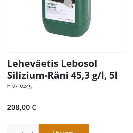
Leheväetis Lebosol
Silizium-Räni 45,3 g/l, 5l
FI07-0245
208,00
€