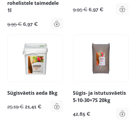
rohelistele taimedele
Algne
Praegune
9,95
€
6,97
€
1l
hind
hind
oli:
on:
Algne
Praegune
9,95
€
6,97
€
9,95 €.
6,97 €.
hind
hind
oli:
on:
9,95 €.
6,97 €.
Sügisväetis aeda 8kg
Sügis- ja istutusväetis
5-10-30+7S 20kg
Algne
Praegune
25,19
€
21,41
€
hind
hind
42,85
€
oli:
on:
25,19 €.
21,41 €.