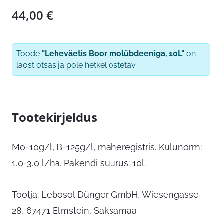
44,00
€
Toode
"Leheväetis Boor molübdeeniga, 10L"
on
laost otsas ja pole hetkel ostetav.
Tootekirjeldus
Mo-10g/l, B-125g/l, maheregistris. Kulunorm:
1,0-3,0 l/ha. Pakendi suurus: 10l.
Tootja: Lebosol Dünger GmbH, Wiesengasse
28, 67471 Elmstein, Saksamaa