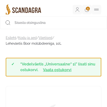
Liigu
sisu
juurde
Scandagra e-pood
Esileht
/
Kodu ja aed
/
Väetised
/
Leheväetis Boor molübdeeniga, 10L
“Vedelväetis „Universaalne“ 1l” lisati sinu
ostukorvi.
Vaata ostukorvi