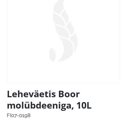
Leheväetis Boor
molübdeeniga, 10L
FI07-0198