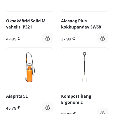
Oksakäärid Solid M
Aiasaag Plus
vaheliti P321
kokkupandav SW68
22,99
€
37,99
€
Aiaprits 5L
Kompostihang
Ergonomic
45,79
€
59,00
€