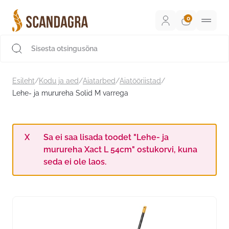
Liigu
sisu
juurde
Scandagra e-pood
Esileht
/
Kodu ja aed
/
Aiatarbed
/
Aiatööriistad
/
Lehe- ja murureha Solid M varrega
Sa ei saa lisada toodet "Lehe- ja
murureha Xact L 54cm" ostukorvi, kuna
seda ei ole laos.