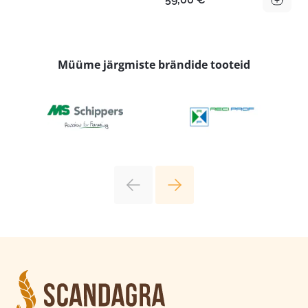
Müüme järgmiste brändide tooteid