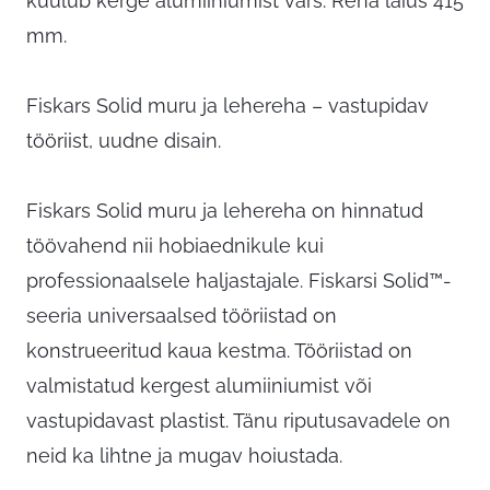
kuulub kerge alumiiniumist vars. Reha laius 415
mm.
Fiskars Solid muru ja lehereha – vastupidav
tööriist, uudne disain.
Fiskars Solid muru ja lehereha on hinnatud
töövahend nii hobiaednikule kui
professionaalsele haljastajale. Fiskarsi Solid™-
seeria universaalsed tööriistad on
konstrueeritud kaua kestma. Tööriistad on
valmistatud kergest alumiiniumist või
vastupidavast plastist. Tänu riputusavadele on
neid ka lihtne ja mugav hoiustada.