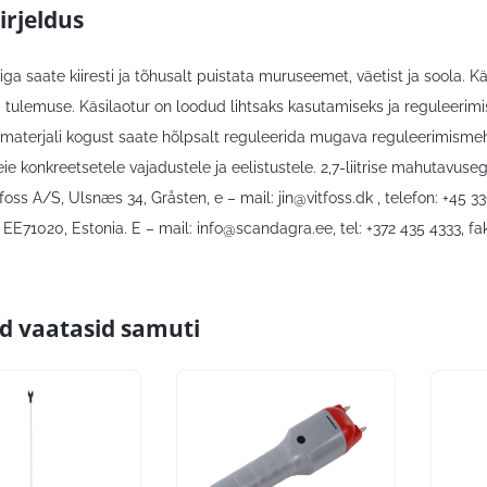
irjeldus
iga saate kiiresti ja tõhusalt puistata muruseemet, väetist ja soola. K
d tulemuse. Käsilaotur on loodud lihtsaks kasutamiseks ja reguleerimi
 materjali kogust saate hõlpsalt reguleerida mugava reguleerimisme
eie konkreetsetele vajadustele ja eelistustele. 2,7-liitrise mahutavus
ofoss A/S, Ulsnæs 34, Gråsten, e – mail:
jin@vitfoss.dk
, telefon: +45 
i, EE71020, Estonia. E – mail:
info@scandagra.ee
, tel: +372 435 4333, 
id vaatasid samuti