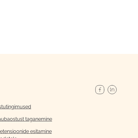
stutingimused
aubaostust taganemine
etensioonide esitamine