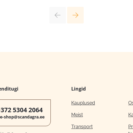
enditugi
Lingid
Kauplused
O
+372 5304 2064
Meist
K
e-shop@scandagra.ee
Transport
Pr