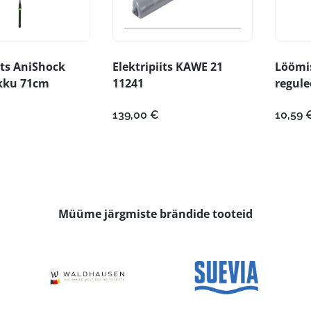
its AniShock
Elektripiits KAWE 21
Löömi
kku 71cm
11241
regule
139,00
€
10,59
Müüme järgmiste brändide tooteid