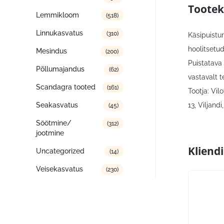
Tootek
Lemmikloom
(518)
Linnukasvatus
(310)
Käsipuistur
hoolitsetu
Mesindus
(200)
Puistatava
Põllumajandus
(62)
vastavalt t
Scandagra tooted
(161)
Tootja: Vil
13, Viljand
Seakasvatus
(45)
Söötmine/
(312)
jootmine
Kliend
Uncategorized
(14)
Veisekasvatus
(230)