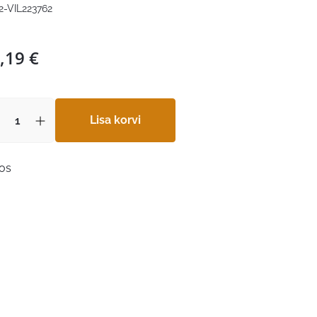
2-VIL223762
,19
€
Lisa korvi
aos