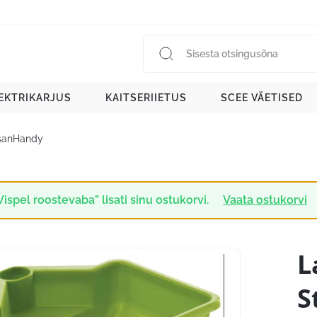
EKTRIKARJUS
KAITSERIIETUS
SCEE VÄETISED
osanHandy
Vispel roostevaba” lisati sinu ostukorvi.
Vaata ostukorvi
L
S