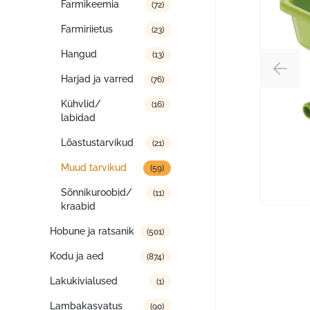
Farmikeemia
(72)
Farmiriietus
(23)
Hangud
(13)
Harjad ja varred
(76)
Kühvlid/
(16)
labidad
Lõastustarvikud
(21)
Muud tarvikud
(59)
Sõnnikuroobid/
(11)
kraabid
Hobune ja ratsanik
(501)
Kodu ja aed
(874)
Lakukivialused
(1)
Lambakasvatus
(90)