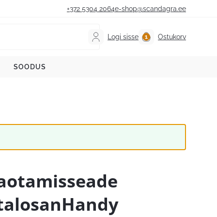
+372 5304 2064
e-shop@scandagra.ee
Logi sisse
Ostukorv
SOODUS
aotamisseade
talosanHandy