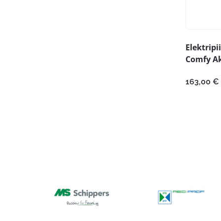
Elektripi
Comfy A
163,00
€