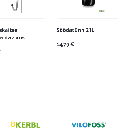
skaitse
Söödatünn 21L
eritav uus
14,79
€
€