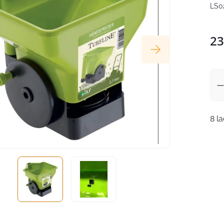
LS0
23
8 l