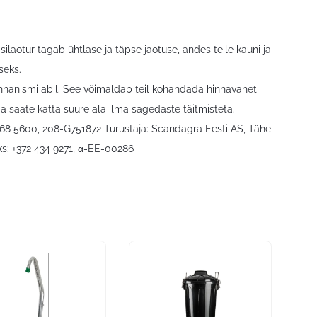
äsilaotur tagab ühtlase ja täpse jaotuse, andes teile kauni ja
seks.
hhanismi abil. See võimaldab teil kohandada hinnavahet
ega saate katta suure ala ilma sagedaste täitmisteta.
3368 5600, 208-G751872 Turustaja: Scandagra Eesti AS, Tähe
faks: +372 434 9271, α-EE-00286