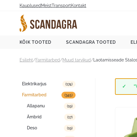
Liigu
Kauplused
Meist
Transport
Kontakt
sisu
juurde
Scandagra e-pood
KÕIK TOOTED
SCANDAGRA TOOTED
EL
Esileht
/
Farmitarbed
/
Muud tarvikud
/
Laotamisseade Stal
Tootekategooriad
Elektrikarjus
(174)
“
Farmitarbed
(345)
Allapanu
(19)
Ämbrid
(17)
Deso
(19)