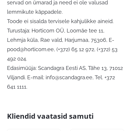
servad on ümarad ja need ei ole valusad
lemmikute käppadele.
Toode ei sisalda tervisele kahjulikke aineid.
Turustaja: Horticom OÜ, Loomäe tee 11,
Lehmja küla, Rae vald, Harjumaa, 75306,
E-
pood@horticom.ee
, (+372) 65 12 972, (+372) 53
492 024.
Edasimüüja: Scandagra Eesti AS, Tähe 13, 71012
Viljandi. E-mail:
info@scandagra.ee
, Tel. +372
641 1111.
Kliendid vaatasid samuti