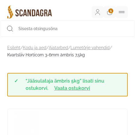
Liigu
sisu
juurde
Scandagra e-pood
Esileht
/
Kodu ja aed
/
Aiatarbed
/
Lumetõrje vahendid
/
Kvartsliiv Horticom 3-6mm ämbris 7,5kg
“Jääsulataja ämbris 5kg” lisati sinu
ostukorvi.
Vaata ostukorvi