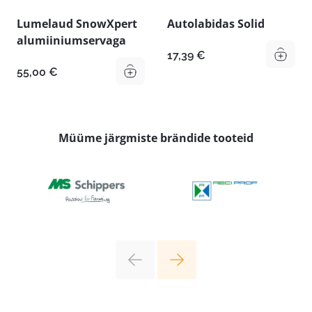
Lumelaud SnowXpert
Autolabidas Solid
alumiiniumservaga
17,39
€
55,00
€
Müüme järgmiste brändide tooteid