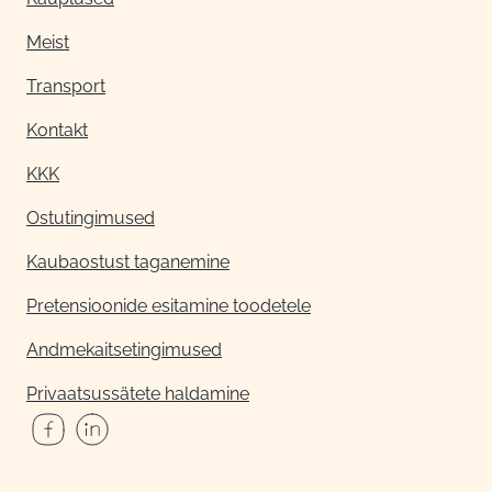
Meist
Transport
Kontakt
KKK
Ostutingimused
Kaubaostust taganemine
Pretensioonide esitamine toodetele
Andmekaitsetingimused
Privaatsussätete haldamine