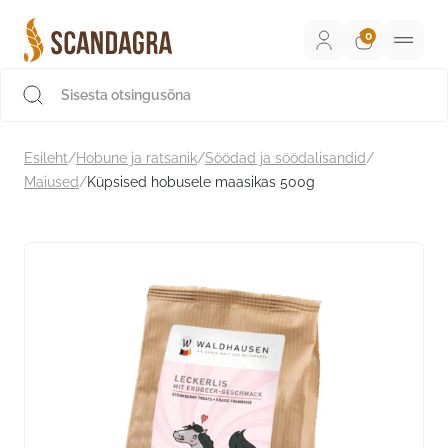
Liigu
sisu
juurde
Scandagra e-pood
Esileht
/
Hobune ja ratsanik
/
Söödad ja söödalisandid
/
Maiused
/
Küpsised hobusele maasikas 500g