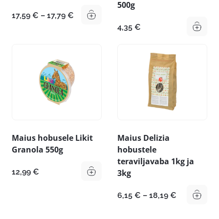
500g
Hinnavahemik:
17,59
€
–
17,79
€
17,59 €
4,35
€
kuni
17,79 €
Maius hobusele Likit
Maius Delizia
Granola 550g
hobustele
teraviljavaba 1kg ja
12,99
€
3kg
Hinnavahe
6,15
€
–
18,19
€
6,15 €
kuni