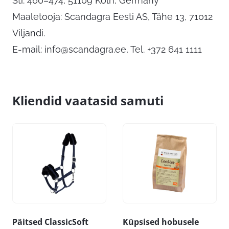
Str. 460–474, 51109 Köln, Germany
Maaletooja: Scandagra Eesti AS, Tähe 13, 71012
Viljandi.
E-mail:
info@scandagra.ee
, Tel. +372 641 1111
Kliendid vaatasid samuti
Päitsed ClassicSoft
Küpsised hobusele