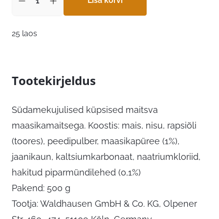
Lisa korvi
25 laos
Tootekirjeldus
Südamekujulised küpsised maitsva
maasikamaitsega. Koostis: mais, nisu, rapsiõli
(toores), peedipulber, maasikapüree (1%),
jaanikaun, kaltsiumkarbonaat, naatriumkloriid,
hakitud piparmündilehed (0,1%)
Pakend: 500 g
Tootja: Waldhausen GmbH & Co. KG, Olpener