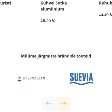
uristi
Kühvel Sotka
Rohuh
alumiinium
14,19
26,39
€
Müüme järgmiste brändide tooteid