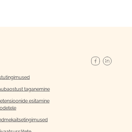
stutingimused
aubaostust taganemine
etensioonide esitamine
odetele
ndmekaitsetingimused
ivaatsussätete