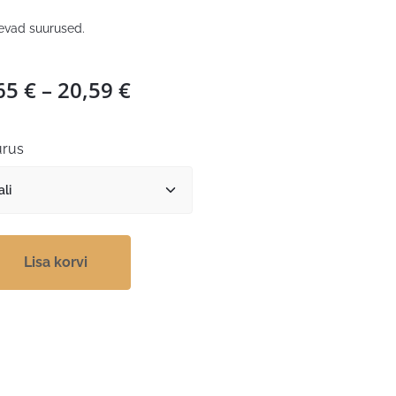
evad suurused.
Hinnavahemik:
65
€
–
20,59
€
4,65 €
kuni
rus
20,59 €
Lisa korvi