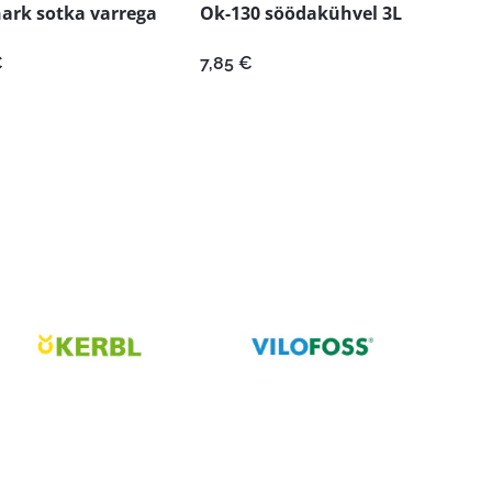
ark sotka varrega
Ok-130 söödakühvel 3L
€
7,85
€