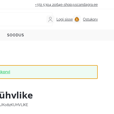
+372 5304 2064
e-shop@scandagra.ee
Logi sisse
Ostukorv
SOODUS
ukorvi
ühvlike
UK082KUHVLIKE