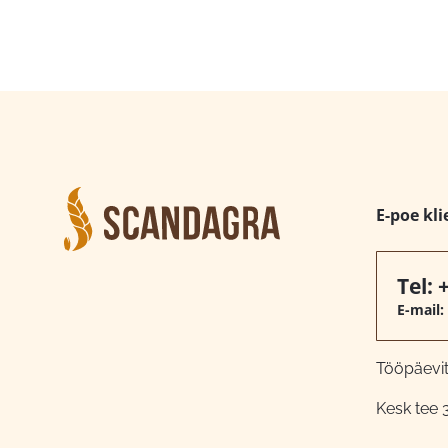
E-poe kli
Tel:
E-mail:
Tööpäeviti
Kesk tee 3