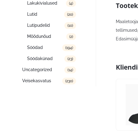
Lakukivialused
Tootek
(4)
Lutid
(20)
Maaletooja,
Lutipudelid
(10)
tellimused
Mõõdunõud
(2)
Edasimüüja:
Söödad
(194)
Söödakünad
(23)
Kliend
Uncategorized
(14)
Veisekasvatus
(230)