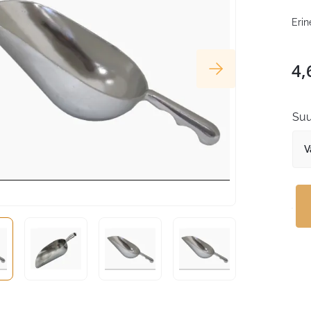
Erin
4,
Suu