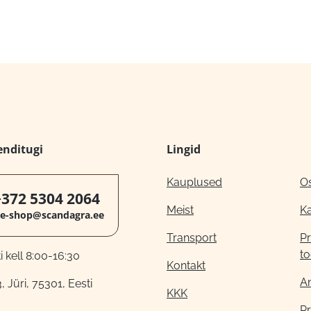
enditugi
Lingid
Kauplused
O
+372 5304 2064
Meist
K
e-shop@scandagra.ee
Transport
Pr
to
 kell 8:00-16:30
Kontakt
A
, Jüri, 75301, Eesti
KKK
Pr