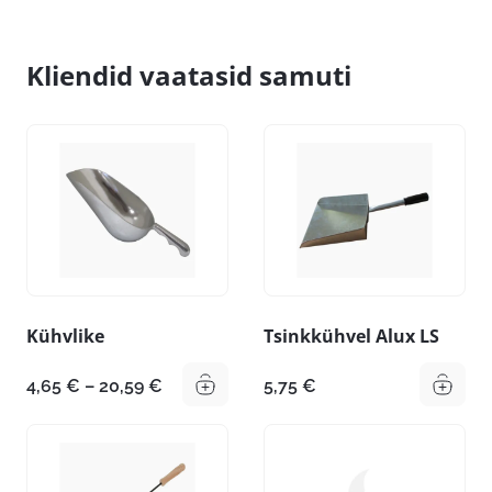
Kliendid vaatasid samuti
Kühvlike
Tsinkkühvel Alux LS
Hinnavahemik:
4,65
€
–
20,59
€
5,75
€
4,65 €
kuni
20,59 €