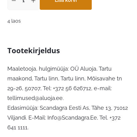
Lisa korvi
4 laos
Tootekirjeldus
Maaletooja, hulgimüüja: OÜ Aluoja, Tartu
maakond, Tartu linn, Tartu linn, Mõisavahe tn
29-26, 50707, Tel: +372 56 626712, e-mail:
tellimused@aluoja.ee
.
Edasimüüja: Scandagra Eesti As, Tähe 13, 71012
Viljandi. E-Mail:
Info@Scandagra.Ee
, Tel. +372
641 1111.