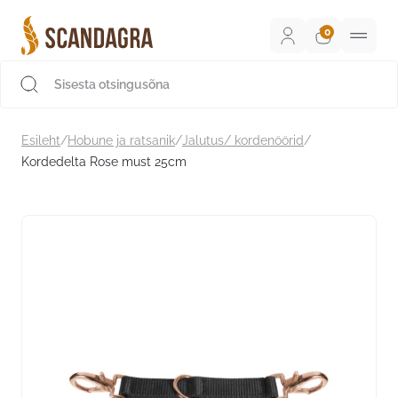
Liigu
sisu
juurde
Scandagra e-pood
Esileht
/
Hobune ja ratsanik
/
Jalutus/ kordenöörid
/
Kordedelta Rose must 25cm