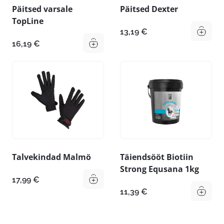
Päitsed varsale
Päitsed Dexter
TopLine
13,19
€
16,19
€
Talvekindad Malmö
Täiendsööt Biotiin
Strong Equsana 1kg
17,99
€
11,39
€