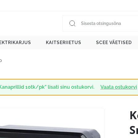
EKTRIKARJUS
KAITSERIIETUS
SCEE VÄETISED
p
Kanaprillid 10tk/pk” lisati sinu ostukorvi.
Vaata ostukorvi
K
S