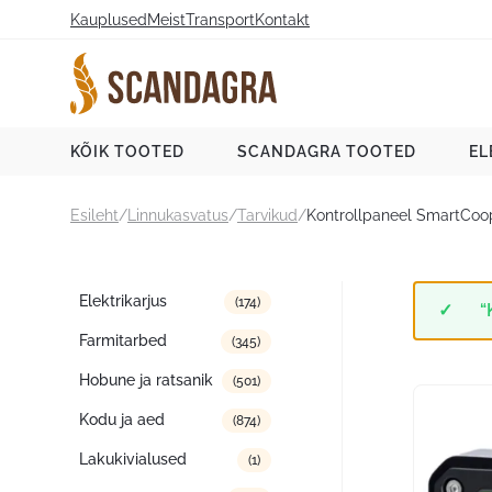
Liigu
Kauplused
Meist
Transport
Kontakt
sisu
juurde
Scandagra e-pood
KÕIK TOOTED
SCANDAGRA TOOTED
EL
Esileht
/
Linnukasvatus
/
Tarvikud
/
Kontrollpaneel SmartCoo
Tootekategooriad
Elektrikarjus
(174)
“
Farmitarbed
(345)
Hobune ja ratsanik
(501)
Kodu ja aed
(874)
Lakukivialused
(1)