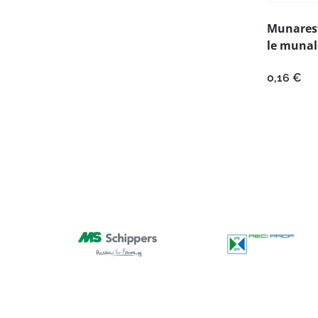
Munarest
le munal
0,16
€