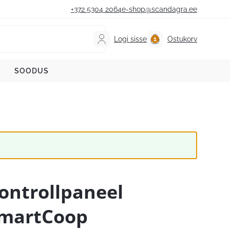
+372 5304 2064
e-shop@scandagra.ee
Logi sisse
Ostukorv
SOODUS
ontrollpaneel
martCoop