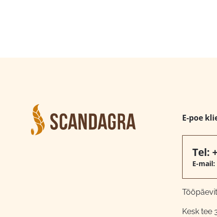
E-poe kli
Tel:
E-mail:
Tööpäeviti
Kesk tee 3