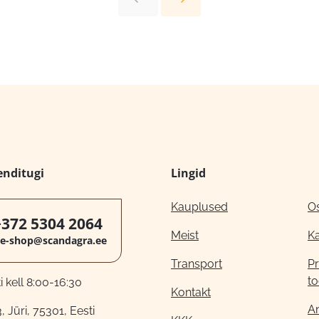
enditugi
Lingid
Kauplused
O
+372 5304 2064
Meist
K
e-shop@scandagra.ee
Transport
Pr
to
 kell 8:00-16:30
Kontakt
A
, Jüri, 75301, Eesti