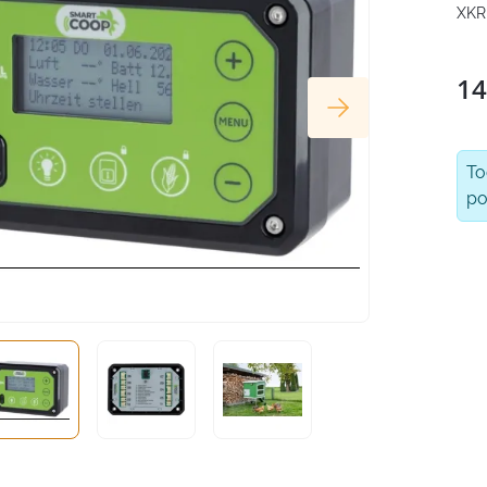
XKR
14
T
po