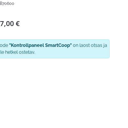
B70600
7,00
€
oode
"Kontrollpaneel SmartCoop"
on laost otsas ja
le hetkel ostetav.