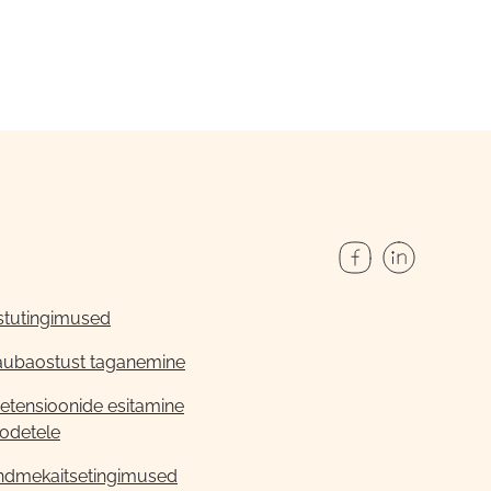
stutingimused
aubaostust taganemine
etensioonide esitamine
odetele
ndmekaitsetingimused