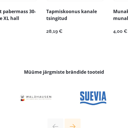
 pabermass 30-
Tapmiskoonus kanale
Munaka
e XL hall
tsingitud
munal
28,19
€
4,00
€
Müüme järgmiste brändide tooteid