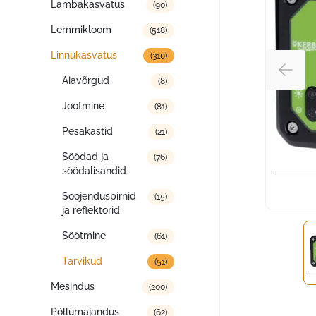
Lambakasvatus
(90)
Lemmikloom
(518)
Linnukasvatus
(310)
Aiavõrgud
(8)
Jootmine
(81)
Pesakastid
(21)
Söödad ja
(76)
söödalisandid
Soojenduspirnid
(15)
ja reflektorid
Söötmine
(61)
Tarvikud
(51)
Mesindus
(200)
Põllumajandus
(62)