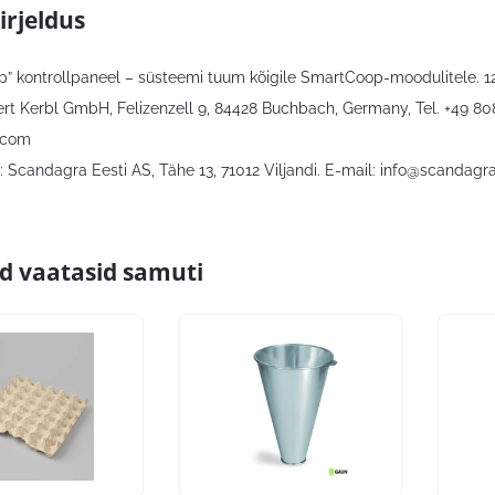
irjeldus
” kontrollpaneel – süsteemi tuum kõigile SmartCoop-moodulitele. 12 
bert Kerbl GmbH, Felizenzell 9, 84428 Buchbach, Germany, Tel. +49 8
.com
 Scandagra Eesti AS, Tähe 13, 71012 Viljandi. E-mail:
info@scandagra
id vaatasid samuti