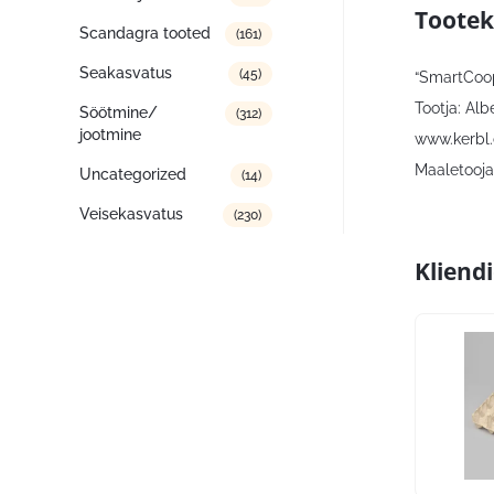
Tootek
Scandagra tooted
(161)
Seakasvatus
(45)
“SmartCoop
Tootja: Al
Söötmine/
(312)
jootmine
www.kerbl
Maaletooja:
Uncategorized
(14)
Veisekasvatus
(230)
Kliend