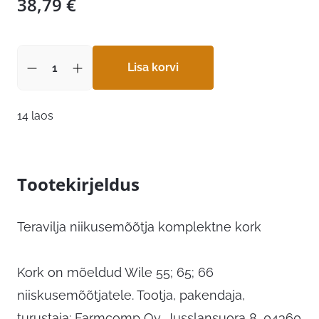
38,79
€
Lisa korvi
14 laos
Tootekirjeldus
Teravilja niikusemõõtja komplektne kork
Kork on mõeldud Wile 55; 65; 66
niiskusemõõtjatele. Tootja, pakendaja,
turustaja: Farmcomp Oy, Jusslansuora 8, 04360