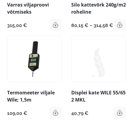
Varras viljaproovi
Silo kattevõrk 240g/m2
võtmiseks
roheline
Hinnava
315,00
€
80,15
€
–
314,58
€
80,15 €
kuni
314,58 €
Termomeeter viljale
Displei kate WILE 55/65
Wile; 1,5m
2 MKL
109,00
€
40,79
€