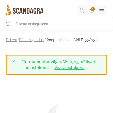
Liigu
sisu
juurde
Scandagra e-pood
Esileht
/
Põllumajandus
/
Komplektne kork WILE-55/65-le
“Termomeeter viljale Wile; 1,5m” lisati
sinu ostukorvi.
Vaata ostukorvi