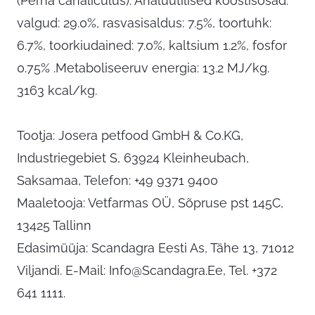
(Perna canaliculus). Analüütilised koostisosad:
valgud: 29.0%, rasvasisaldus: 7.5%, toortuhk:
6.7%, toorkiudained: 7.0%, kaltsium 1.2%, fosfor
0.75% .Metaboliseeruv energia: 13.2 MJ/kg.
3163 kcal/kg.
Tootja: Josera petfood GmbH & Co.KG,
Industriegebiet S, 63924 Kleinheubach,
Saksamaa, Telefon: +49 9371 9400
Maaletooja: Vetfarmas OÜ, Sõpruse pst 145C,
13425 Tallinn
Edasimüüja: Scandagra Eesti As, Tähe 13, 71012
Viljandi. E-Mail:
Info@Scandagra.Ee
, Tel. +372
641 1111.