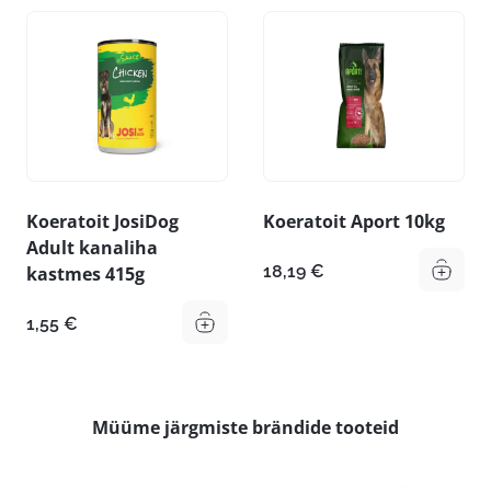
Koeratoit JosiDog
Koeratoit Aport 10kg
Adult kanaliha
18,19
€
kastmes 415g
1,55
€
Müüme järgmiste brändide tooteid