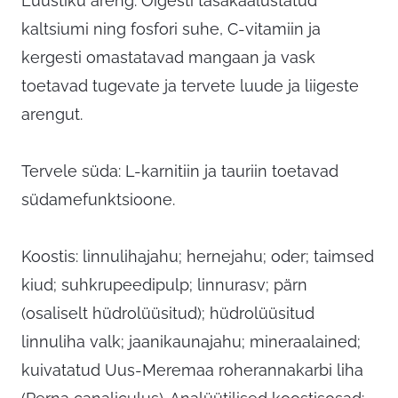
Luustiku areng:
Õigesti tasakaalustatud
kaltsiumi ning fosfori suhe, C-vitamiin ja
kergesti omastatavad mangaan ja vask
toetavad tugevate ja tervete luude ja liigeste
arengut.
Tervele süda
: L-karnitiin ja tauriin toetavad
südamefunktsioone.
Koostis: linnulihajahu; hernejahu; oder; taimsed
kiud; suhkrupeedipulp; linnurasv; pärn
(osaliselt hüdrolüüsitud); hüdrolüüsitud
linnuliha valk; jaanikaunajahu; mineraalained;
kuivatatud Uus-Meremaa roherannakarbi liha