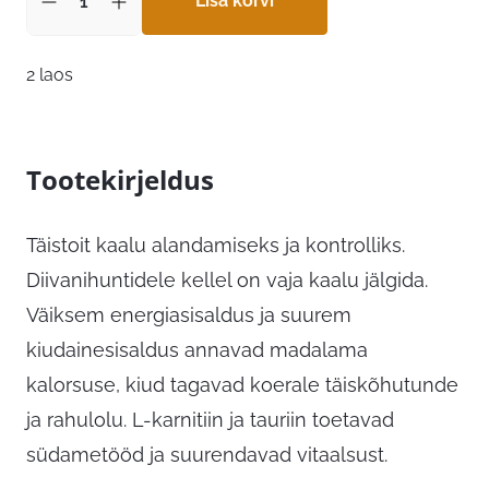
Lisa korvi
2 laos
Tootekirjeldus
Täistoit kaalu alandamiseks ja kontrolliks.
Diivanihuntidele kellel on vaja kaalu jälgida.
Väiksem energiasisaldus ja suurem
kiudainesisaldus annavad madalama
kalorsuse, kiud tagavad koerale täiskõhutunde
ja rahulolu. L-karnitiin ja tauriin toetavad
südametööd ja suurendavad vitaalsust.