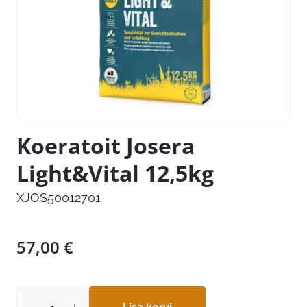
Koeratoit Josera
Light&Vital 12,5kg
XJOS50012701
57,00
€