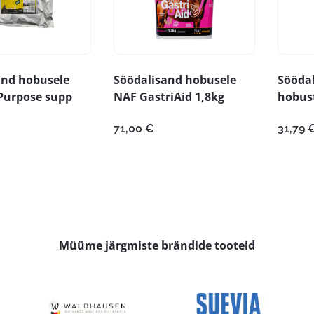
and hobusele
Söödalisand hobusele
Sööda
Purpose supp
NAF GastriAid 1,8kg
hobust
71,00
€
31,79
Müüme järgmiste brändide tooteid