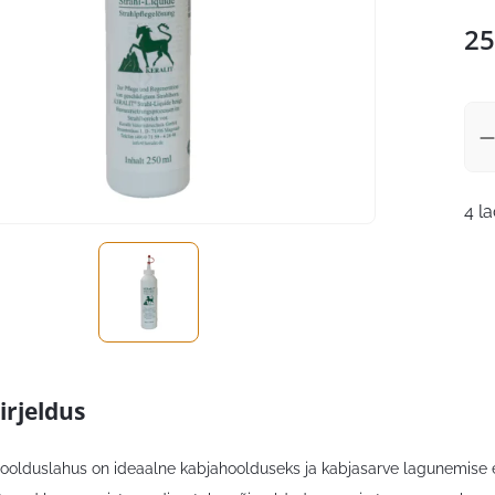
25
4 l
irjeldus
oolduslahus on ideaalne kabjahoolduseks ja kabjasarve lagunemise e