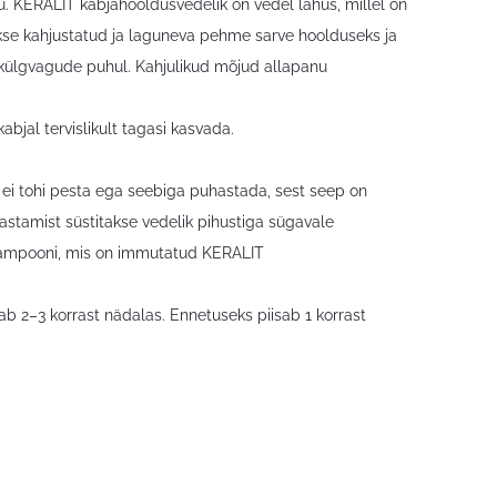
. KERALIT kabjahooldusvedelik on vedel lahus, millel on
kse kahjustatud ja laguneva pehme sarve hoolduseks ja
 külgvagude puhul. Kahjulikud mõjud allapanu
jal tervislikult tagasi kasvada.
 ei tohi pesta ega seebiga puhastada, sest seep on
hastamist süstitakse vedelik pihustiga sügavale
tampooni, mis on immutatud KERALIT
b 2–3 korrast nädalas. Ennetuseks piisab 1 korrast