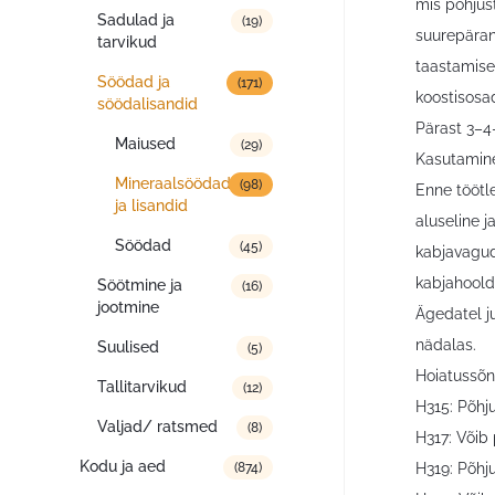
mis põhjus
Sadulad ja
(19)
suurepäran
tarvikud
taastamise
Söödad ja
(171)
koostisosad
söödalisandid
Pärast 3–4
Maiused
(29)
Kasutamin
Mineraalsöödad
(98)
Enne töötl
ja lisandid
aluseline j
Söödad
(45)
kabjavagud
kabjahooldu
Söötmine ja
(16)
jootmine
Ägedatel j
nädalas.
Suulised
(5)
Hoiatussõn
Tallitarvikud
(12)
H315: Põhju
Valjad/ ratsmed
(8)
H317: Võib 
Kodu ja aed
H319: Põhju
(874)