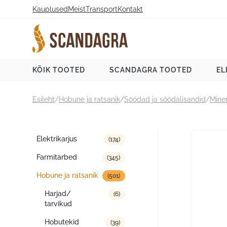
Liigu
Kauplused
Meist
Transport
Kontakt
sisu
juurde
Scandagra e-pood
KÕIK TOOTED
SCANDAGRA TOOTED
EL
Esileht
/
Hobune ja ratsanik
/
Söödad ja söödalisandid
/
Miner
Tootekategooriad
Elektrikarjus
(174)
Farmitarbed
(345)
Hobune ja ratsanik
(501)
Harjad/
(6)
tarvikud
Hobutekid
(39)