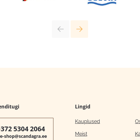
enditugi
Lingid
Kauplused
O
+372 5304 2064
Meist
K
e-shop@scandagra.ee