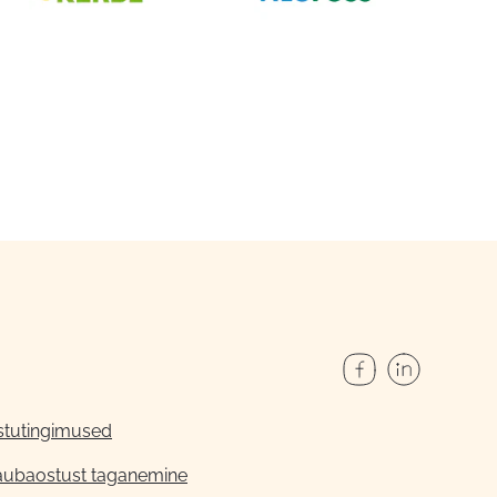
stutingimused
aubaostust taganemine