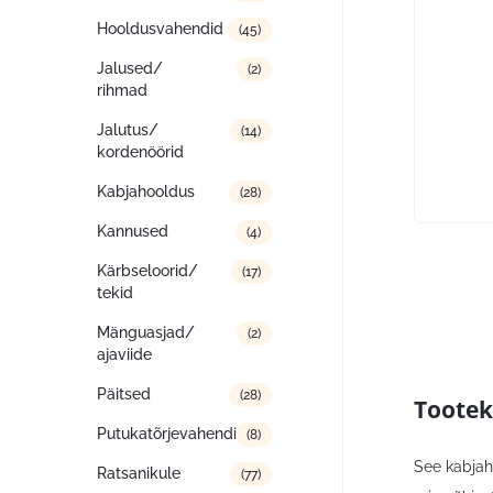
Hooldusvahendid
(45)
Jalused/
(2)
rihmad
Jalutus/
(14)
kordenöörid
Kabjahooldus
(28)
Kannused
(4)
Kärbseloorid/
(17)
tekid
Mänguasjad/
(2)
ajaviide
Päitsed
(28)
Tootek
Putukatõrjevahendid
(8)
See kabjah
Ratsanikule
(77)