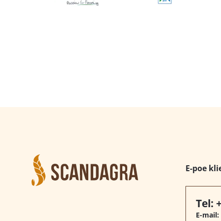
E-poe kli
Tel:
E-mail: