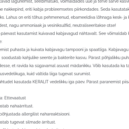
tavad lagunemist, seedimatuks, võimaldades uue ja terve sarve kasvu
e nakkepind, eriti kabja probleemsetes piirkondades. Seda kasutata
ks. Lahus on eriti tõhus pehmenenud, ebameeldiva lõhnaga kesk- ja
est, nagu ammoniaak ja vesiniksulfiid, neutraliseeritakse otse!
-päevast kasutamist kuivavad kabjavagud nähtavalt. See võimaldab kab
e:
emist puhasta ja kuivata kabjavagu tampooni ja spaatliga. Kabjavagu
a soodustab kahjulike seente ja bakterite kasvu. Pärast põhjalikku pu
esse, et ravida ka sügavamal asuvat mädanikku. Võib kasutada ka 
svedelikuga, kuid vältida liiga tugevat surumist.
uhtudel kasutada KERALIT vedelikku iga päev. Pärast paranemist piisa
a: Ettevaatust
stab nahaärritust.
põhjustada allergilist nahareaktsiooni.
stab tugevat silmade ärritust.