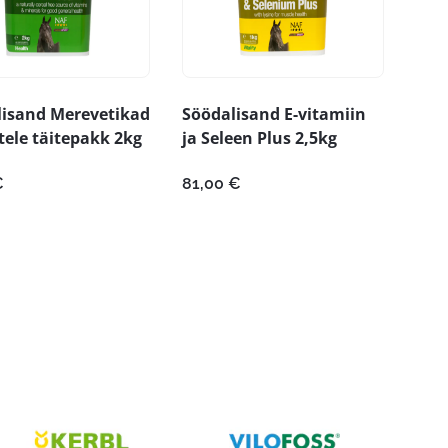
lisand Merevetikad
Söödalisand E-vitamiin
ele täitepakk 2kg
ja Seleen Plus 2,5kg
€
81,00
€