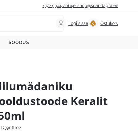
+372 5304 2064
e-shop@scandagra.ee
Logi sisse
Ostukorv
SOODUS
iilumädaniku
ooldustoode Keralit
50ml
D3906102