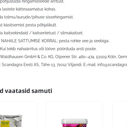
 põhjustada hingamisteede ärritust.
a lastele kättesaamatus kohas.
ida tolmu/aurude/pihuse sissehingamist.
t käsitsemist pesta põhjalikult.
 kaitsekindaid / kaitseriietust / silmakaitset.
: NAHALE SATTUMISE KORRAL: pesta rohke vee ja seebiga.
Kui tekib nahaärritus või lööve: pöörduda arsti poole.
 Waldhausen GmbH & Co. KG, Olpener Str. 460–474, 51109 Köln, Ger
 Scandagra Eesti AS, Tähe 13, 71012 Viljandi. E-mail:
info@scandagra
id vaatasid samuti