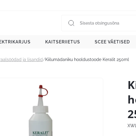
EKTRIKARJUS
KAITSERIIETUS
SCEE VÄETISED
aalsöödad ja lisandid
/
Kiilumädaniku hooldustoode Keralit 250ml
K
h
2
XWL