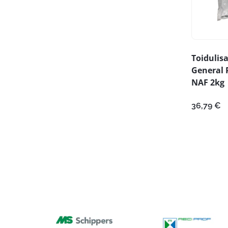
Toidulis
General 
NAF 2kg
36,79
€