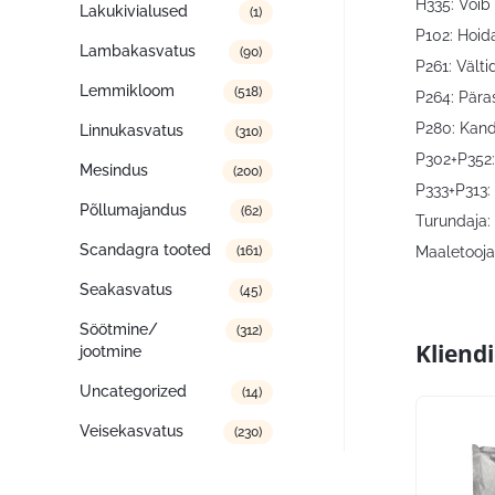
H335: Võib
Lakukivialused
(1)
P102: Hoid
Lambakasvatus
(90)
P261: Vält
Lemmikloom
(518)
P264: Päras
P280: Kanda
Linnukasvatus
(310)
P302+P352
Mesindus
(200)
P333+P313: 
Põllumajandus
(62)
Turundaja:
Scandagra tooted
Maaletooja:
(161)
Seakasvatus
(45)
Söötmine/
(312)
Kliend
jootmine
Uncategorized
(14)
Veisekasvatus
(230)