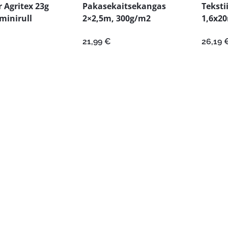
 Agritex 23g
Pakasekaitsekangas
Teksti
minirull
2×2,5m, 300g/m2
1,6x2
21,99
€
26,19