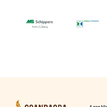
E-poe kli