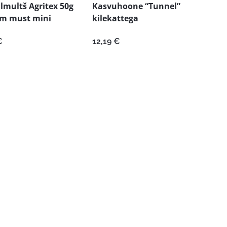
ilmultš Agritex 50g
Kasvuhoone “Tunnel”
0m must mini
kilekattega
€
12,19
€