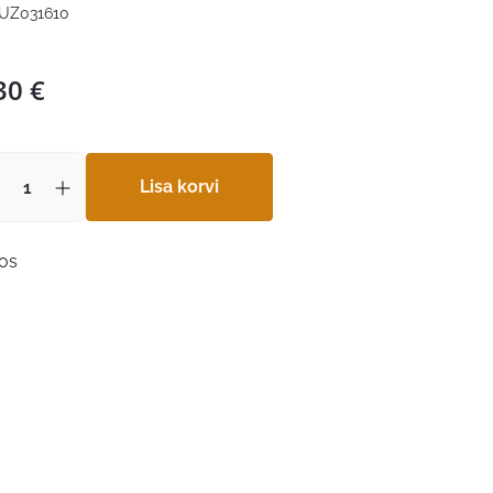
UZ031610
30
€
Lisa korvi
aos