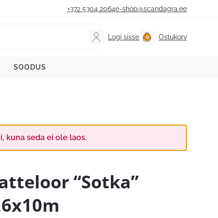
+372 5304 2064
e-shop@scandagra.ee
Logi sisse
Ostukorv
SOODUS
, kuna seda ei ole laos.
atteloor “Sotka”
,6x10m