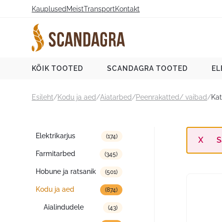
Liigu
Kauplused
Meist
Transport
Kontakt
sisu
juurde
Scandagra e-pood
KÕIK TOOTED
SCANDAGRA TOOTED
EL
Esileht
/
Kodu ja aed
/
Aiatarbed
/
Peenrakatted/ vaibad
/
Kat
Tootekategooriad
Elektrikarjus
(174)
S
Farmitarbed
(345)
Hobune ja ratsanik
(501)
Kodu ja aed
(874)
Aialindudele
(43)