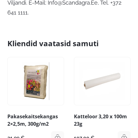
Viljandi. E-Mail:
Info@Scandagra.Ee
, Tel. +372
641 1111.
Kliendid vaatasid samuti
Pakasekaitsekangas
Katteloor 3,20 x 100m
2×2,5m, 300g/m2
23g
21,99
€
107,00
€