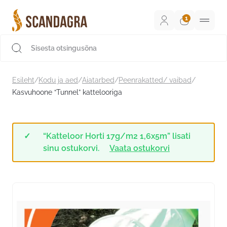
Liigu
sisu
juurde
Scandagra e-pood
Esileht
/
Kodu ja aed
/
Aiatarbed
/
Peenrakatted/ vaibad
/
Kasvuhoone “Tunnel” kattelooriga
“Katteloor Horti 17g/m2 1,6x5m” lisati
sinu ostukorvi.
Vaata ostukorvi