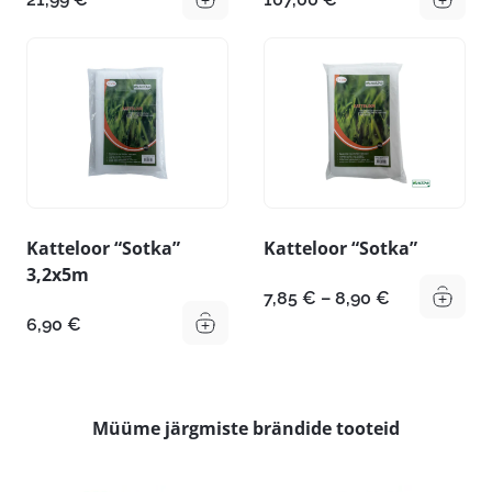
Katteloor “Sotka”
Katteloor “Sotka”
3,2x5m
Hinnavahem
7,85
€
–
8,90
€
7,85 €
6,90
€
kuni
8,90 €
Müüme järgmiste brändide tooteid