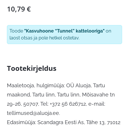
10,79
€
Toode
"Kasvuhoone “Tunnel” kattelooriga"
on
laost otsas ja pole hetkel ostetav.
Tootekirjeldus
Maaletooja, hulgimüüja: OÜ Aluoja, Tartu
maakond, Tartu linn, Tartu linn, Mõisavahe tn
29-26, 50707, Tel: +372 56 626712, e-mail:
tellimused@aluoja.ee
.
Edasimüüja: Scandagra Eesti As, Tähe 13, 71012