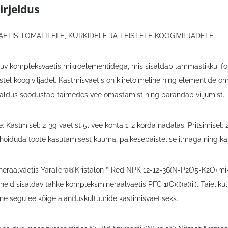
irjeldus
ETIS TOMATITELE, KURKIDELE JA TEISTELE KÖÖGIVILJADELE
uv kompleksväetis mikroelementidega, mis sisaldab lämmastikku, fosf
eistel köögiviljadel. Kastmisväetis on kiiretoimeline ning elementid
saldus soodustab taimedes vee omastamist ning parandab viljumist.
 Kastmisel: 2-3g väetist 5l vee kohta 1-2 korda nädalas. Pritsimisel: 2
l hoiduda toote kasutamisest kuuma, päikesepaistelise ilmaga ning k
ineraalväetis YaraTera®Kristalon™ Red NPK 12-12-36(N-P2O5-K2O+mi
neid sisaldav tahke kompleksmineraalväetis PFC 1(C)(I)(a)(ii). Täieliku
ne segu eelkõige aianduskultuuride kastimisväetiseks.