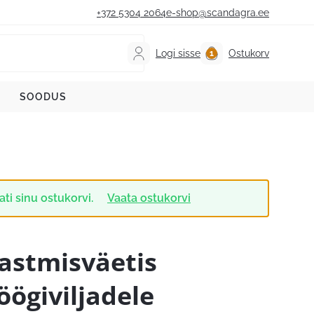
+372 5304 2064
e-shop@scandagra.ee
Logi sisse
Ostukorv
SOODUS
ti sinu ostukorvi.
Vaata ostukorvi
astmisväetis
öögiviljadele