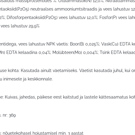
 sisaldus massiprotsentides %: Üldlämmastik(N) 12,0%; Nitraatlämm
ntaoksiid(P2O5) neutraalses ammooniumtsitraadis ja vees lahustuv 12
2%; Difosforpentaoksiid(P2O5) vees lahustuv 12,0%; Fosfor(P) vees la
 vees lahustuv 29,9%
ntidega, vees lahustuv NPK väetis: Boor(B) 0,025%; Vask(Cu) EDTA k
) EDTA kelaadina 0,04%; Molübteen(Mo) 0,004%; Tsink EDTA kelaa
use kohta: Kasutada ainult väetamiseks. Väetist kasutada juhul, kui o
u inimesele ja keskkonnale.
: Kuivas, jahedas, päikese eest kaitstud ja lastele kättesaamatus ko
. nr: 369
g: nõuetekohasel hoiustamisel min. 3 aastat