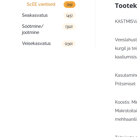
Tootek
ScEE väetised
(29)
Seakasvatus
(45)
KASTMISVÄ
Söötmine/
(312)
jootmine
Veeslahust
Veisekasvatus
(230)
kurgil ja t
kaaliumisi
Kasutamine:
Pritsimise
Koostis: M
Makrotoitai
mehhaanili