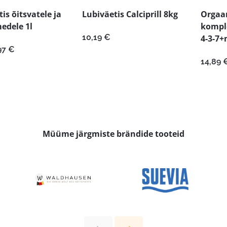
is õitsvatele ja
Lubiväetis Calciprill 8kg
Orgaan
edele 1l
komple
10,19
€
4-3-7+
gne
Praegune
97
€
nd
hind
14,89
:
on:
95 €.
6,97 €.
Müüme järgmiste brändide tooteid