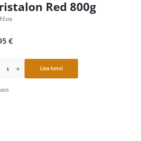
ristalon Red 800g
EE125
95
€
Lisa korvi
laos