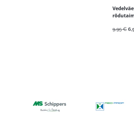
Vedelväet
rõdutaim
Al
9,95
€
6,
hi
oli
9,