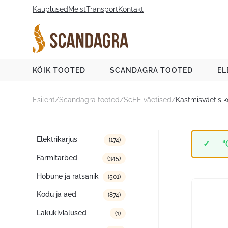
Liigu
Kauplused
Meist
Transport
Kontakt
sisu
juurde
Scandagra e-pood
KÕIK TOOTED
SCANDAGRA TOOTED
EL
Esileht
/
Scandagra tooted
/
ScEE väetised
/
Kastmisväetis k
Tootekategooriad
Elektrikarjus
(174)
“
Farmitarbed
(345)
Hobune ja ratsanik
(501)
Kodu ja aed
(874)
Lakukivialused
(1)