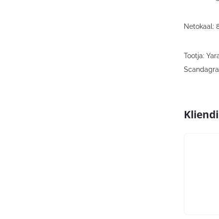
Netokaal:
Tootja: Ya
Scandagra E
Kliend