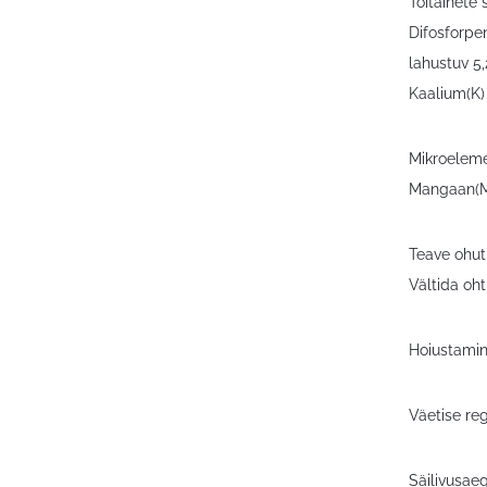
Toitainete
Difosforpe
lahustuv 5,
Kaalium(K)
Mikroeleme
Mangaan(Mn
Teave ohut
Vältida oht
Hoiustamine
Väetise reg
Säilivusae