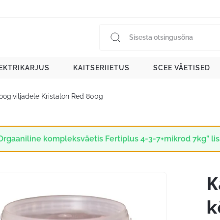
EKTRIKARJUS
KAITSERIIETUS
SCEE VÄETISED
öögiviljadele Kristalon Red 800g
Orgaaniline kompleksväetis Fertiplus 4-3-7+mikrod 7kg” lisa
K
k