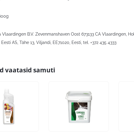
 800g
ra Vlaardingen B.V. Zevenmanshaven Oost 673133 CA Vlaardingen, Hol
esti AS, Tähe 13, Viljandi, EE71020, Eesti, tel. +372 435 4333
id vaatasid samuti