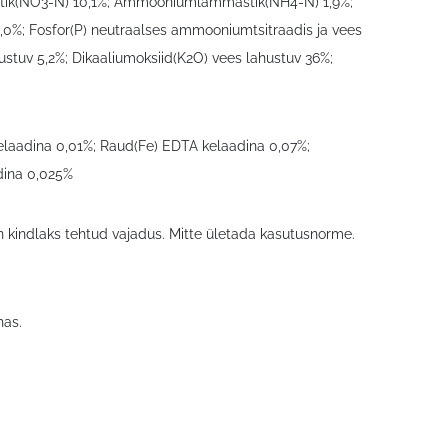
astik(NO3-N) 10,1%; Ammooniumlämmastik(NH4-N) 1,9%;
,0%; Fosfor(P) neutraalses ammooniumtsitraadis ja vees
hustuv 5,2%; Dikaaliumoksiid(K2O) vees lahustuv 36%;
elaadina 0,01%; Raud(Fe) EDTA kelaadina 0,07%;
dina 0,025%
n kindlaks tehtud vajadus. Mitte ületada kasutusnorme.
has.