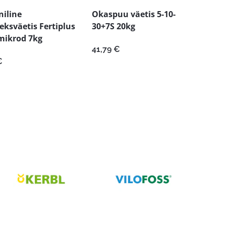
iline
Okaspuu väetis 5-10-
ksväetis Fertiplus
30+7S 20kg
mikrod 7kg
41,79
€
€