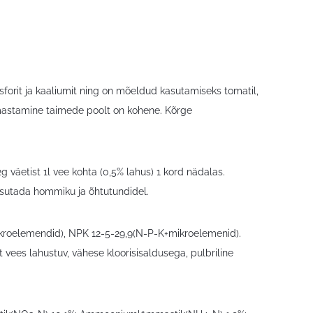
orit ja kaaliumit ning on mõeldud kasutamiseks tomatil,
e omastamine taimede poolt on kohene. Kõrge
g väetist 1l vee kohta (0,5% lahus) 1 kord nädalas.
asutada hommiku ja õhtutundidel.
kroelemendid), NPK 12-5-29,9(N-P-K+mikroelemenid).
lt vees lahustuv, vähese kloorisisaldusega, pulbriline