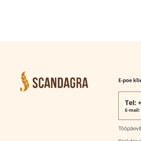
E-poe kli
Tel:
E-mail:
Tööpäeviti