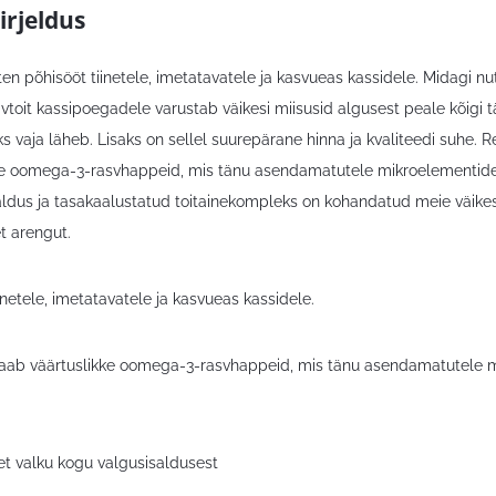
irjeldus
ten põhisööt tiinetele, imetatavatele ja kasvueas kassidele. Midagi nu
ivtoit kassipoegadele varustab väikesi miisusid algusest peale kõigi t
 vaja läheb. Lisaks on sellel suurepärane hinna ja kvaliteedi suhe. R
ke oomega-3-rasvhappeid, mis tänu asendamatutele mikroelementidele 
aldus ja tasakaalustatud toitainekompleks on kohandatud meie väikest
t arengut.
inetele, imetatavatele ja kasvueas kassidele.
saab väärtuslikke oomega-3-rasvhappeid, mis tänu asendamatutele mik
t valku kogu valgusisaldusest