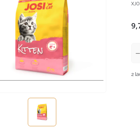
XJO
9,
2 l