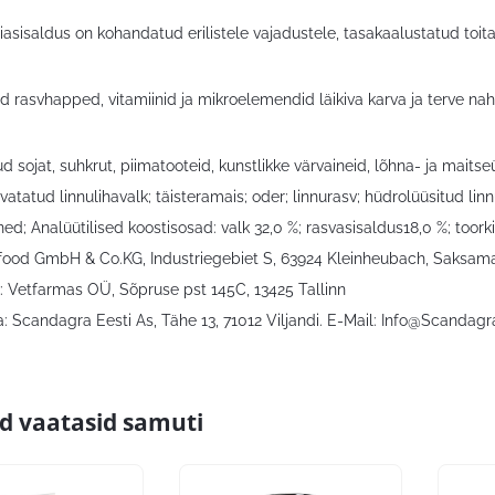
iasisaldus on kohandatud erilistele vajadustele, tasakaalustatud to
ud rasvhapped, vitamiinid ja mikroelemendid läikiva karva ja terve na
tud sojat, suhkrut, piimatooteid, kunstlikke värvaineid, lõhna- ja maits
ivatatud linnulihavalk; täisteramais; oder; linnurasv; hüdrolüüsitud li
ed; Analüütilised koostisosad: valk 32,0 %; rasvasisaldus18,0 %; toorkiud
food GmbH & Co.KG, Industriegebiet S, 63924 Kleinheubach, Saksama
: Vetfarmas OÜ, Sõpruse pst 145C, 13425 Tallinn
 Scandagra Eesti As, Tähe 13, 71012 Viljandi. E-Mail:
Info@Scandagr
id vaatasid samuti