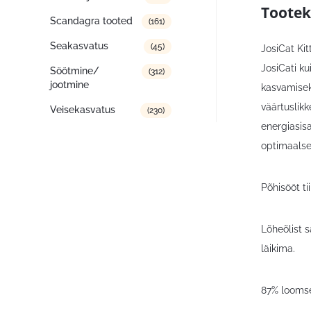
Tootek
Scandagra tooted
(161)
Seakasvatus
(45)
JosiCat Kit
JosiCati ku
Söötmine/
(312)
jootmine
kasvamiseks
väärtuslik
Veisekasvatus
(230)
energiasis
optimaalse
Põhisööt ti
Lõheõlist 
läikima.
87% loomse