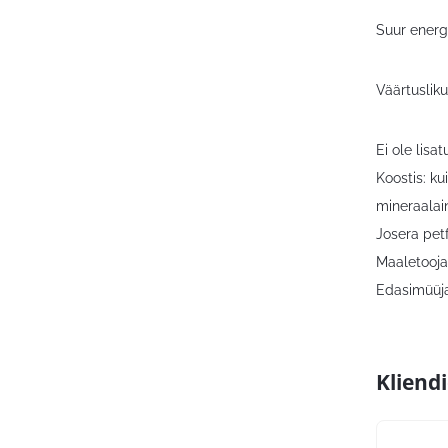
Suur energ
Väärtuslik
Ei ole lisa
Koostis: ku
mineraalain
Josera pet
Maaletooja
Edasimüüja:
Kliend