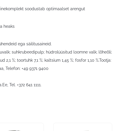
itainekomplekt soodustab optimaalset arengut
ha heaks
eühendeid ega säilitusaineid.
nnuvalk; suhkrubeedipulp; hüdrolüüsitud loomne valk; lõheõli;
 2,1 %; toortuhk 7,1 %; kaltsium 1,45 %; fosfor 1,10 %.Tootja:
a, Telefon: +49 9371 9400
a.Ee
, Tel. +372 641 1111.