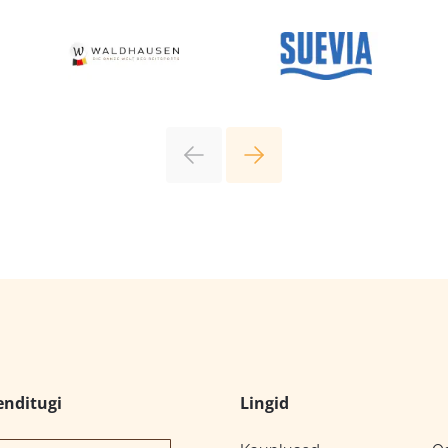
enditugi
Lingid