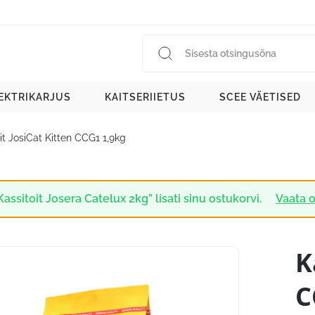
EKTRIKARJUS
KAITSERIIETUS
SCEE VÄETISED
it JosiCat Kitten CCG1 1,9kg
Kassitoit Josera Catelux 2kg” lisati sinu ostukorvi.
Vaata o
K
C