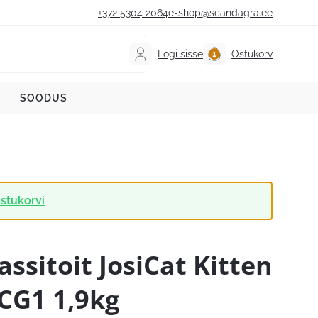
+372 5304 2064
e-shop@scandagra.ee
Logi sisse
Ostukorv
SOODUS
stukorvi
assitoit JosiCat Kitten
CG1 1,9kg