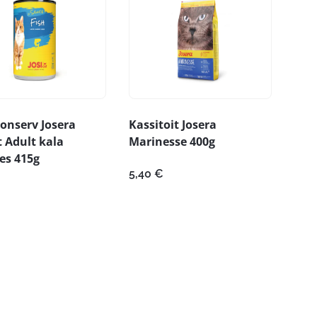
onserv Josera
Kassitoit Josera
t Adult kala
Marinesse 400g
es 415g
5,40
€