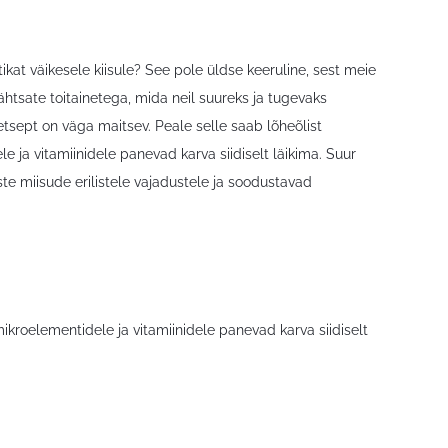
tikat väikesele kiisule? See pole üldse keeruline, sest meie
ähtsate toitainetega, mida neil suureks ja tugevaks
etsept on väga maitsev. Peale selle saab lõheõlist
ja vitamiinidele panevad karva siidiselt läikima. Suur
e miisude erilistele vajadustele ja soodustavad
roelementidele ja vitamiinidele panevad karva siidiselt