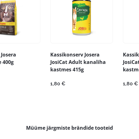
 Josera
Kassikonserv Josera
Kassik
e 400g
JosiCat Adult kanaliha
JosiCa
kastmes 415g
kastm
1,80
€
1,80
€
Müüme järgmiste brändide tooteid