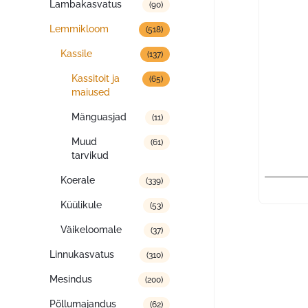
Lambakasvatus
(90)
Lemmikloom
(518)
Kassile
(137)
Kassitoit ja
(65)
maiused
Mänguasjad
(11)
Muud
(61)
tarvikud
Koerale
(339)
Küülikule
(53)
Väikeloomale
(37)
Linnukasvatus
(310)
Mesindus
(200)
Põllumajandus
(62)