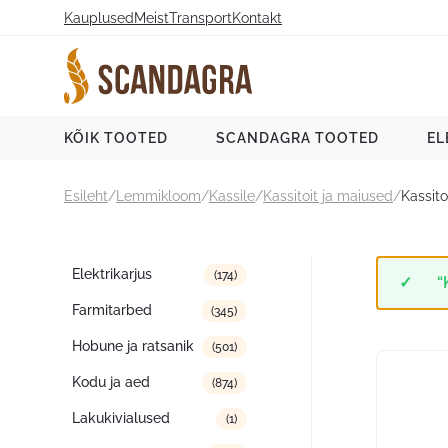
Liigu
Kauplused
Meist
Transport
Kontakt
sisu
juurde
Scandagra e-pood
KÕIK TOOTED
SCANDAGRA TOOTED
EL
Esileht
/
Lemmikloom
/
Kassile
/
Kassitoit ja maiused
/
Kassito
Tootekategooriad
Elektrikarjus
(174)
“
Farmitarbed
(345)
Hobune ja ratsanik
(501)
Kodu ja aed
(874)
Lakukivialused
(1)