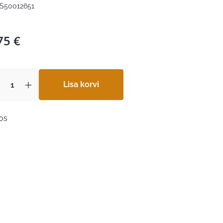
S50012651
75
€
Lisa korvi
aos