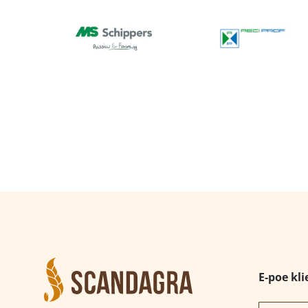
E-poe kli