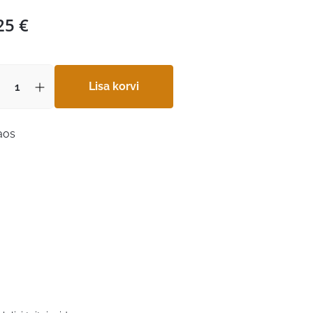
25
€
Lisa korvi
laos