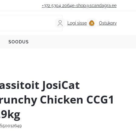
+372 5304 2064
e-shop@scandagra.ee
Logi sisse
Ostukorv
SOODUS
assitoit JosiCat
runchy Chicken CCG1
,9kg
S50012649