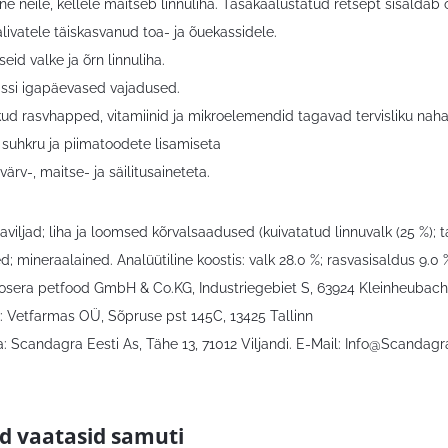
ne neile, kellele maitseb linnuliha. Tasakaalustatud retsept sisaldab ol
valivatele täiskasvanud toa- ja õuekassidele.
eid valke ja õrn linnuliha.
assi igapäevased vajadused.
kud rasvhapped, vitamiinid ja mikroelemendid tagavad tervisliku naha j
, suhkru ja piimatoodete lisamiseta
 värv-, maitse- ja säilitusaineteta.
raviljad; liha ja loomsed kõrvalsaadused (kuivatatud linnuvalk (25 %); t
d; mineraalained. Analüütiline koostis: valk 28.0 %; rasvasisaldus 9.0 %
 Josera petfood GmbH & Co.KG, Industriegebiet S, 63924 Kleinheubach
: Vetfarmas OÜ, Sõpruse pst 145C, 13425 Tallinn
 Scandagra Eesti As, Tähe 13, 71012 Viljandi. E-Mail:
Info@Scandagr
id vaatasid samuti