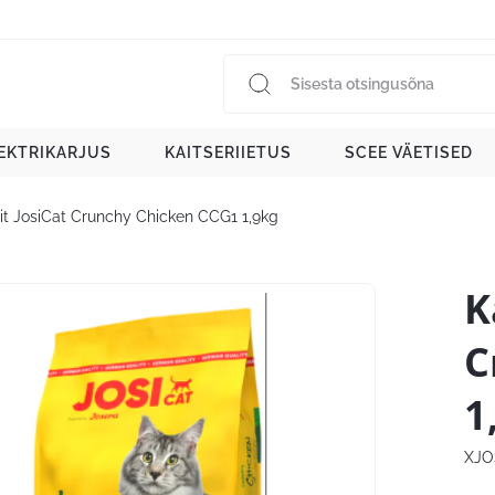
EKTRIKARJUS
KAITSERIIETUS
SCEE VÄETISED
oit JosiCat Crunchy Chicken CCG1 1,9kg
K
C
1
XJO