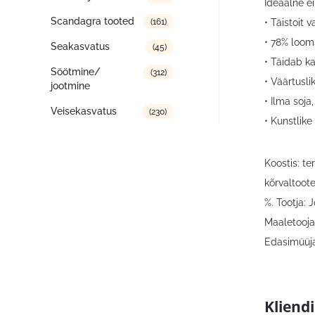
Ideaalne ei
Scandagra tooted
• Täistoit 
(161)
• 78% looms
Seakasvatus
(45)
• Täidab k
Söötmine/
(312)
• Väärtusli
jootmine
• Ilma soja
Veisekasvatus
(230)
• Kunstlike
Koostis: te
kõrvaltoote
%. Tootja:
Maaletooja
Edasimüüja:
Kliend