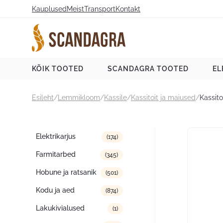
Liigu
Kauplused
Meist
Transport
Kontakt
sisu
juurde
Scandagra e-pood
KÕIK TOOTED
SCANDAGRA TOOTED
EL
Esileht
/
Lemmikloom
/
Kassile
/
Kassitoit ja maiused
/
Kassit
Tootekategooriad
Elektrikarjus
(174)
Farmitarbed
(345)
Hobune ja ratsanik
(501)
Kodu ja aed
(874)
Lakukivialused
(1)