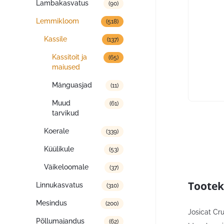
Lambakasvatus
(90)
Lemmikloom
(518)
Kassile
(137)
Kassitoit ja
(65)
maiused
Mänguasjad
(11)
Muud
(61)
tarvikud
Koerale
(339)
Küülikule
(53)
Väikeloomale
(37)
Tootek
Linnukasvatus
(310)
Mesindus
(200)
Josicat Cru
Põllumajandus
(62)