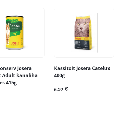
onserv Josera
Kassitoit Josera Catelux
t Adult kanaliha
400g
es 415g
5,10
€