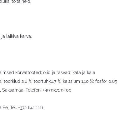
ulisi toitaineid.
a läikiva karva.
aimsed kõrvaltooted; õlid ja rasvad; kala ja kala
; toorkiud 2.6 %; toortuhk6.7 %; kaltsium 1.10 %; fosfor 0.85
, Saksamaa, Telefon: +49 9371 9400
a.Ee
, Tel. +372 641 1111.