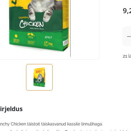
9,
21 
irjeldus
nchy Chicken täistoit täiskasvanud kassile linnulihaga.