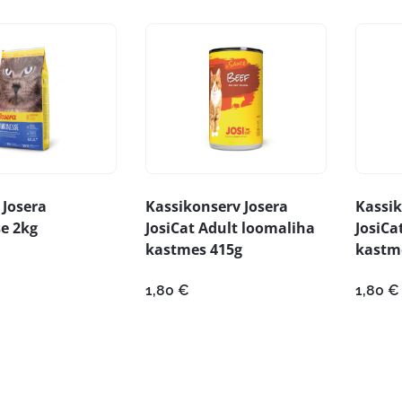
 Josera
Kassikonserv Josera
Kassik
e 2kg
JosiCat Adult loomaliha
JosiCa
kastmes 415g
kastm
1,80
€
1,80
€