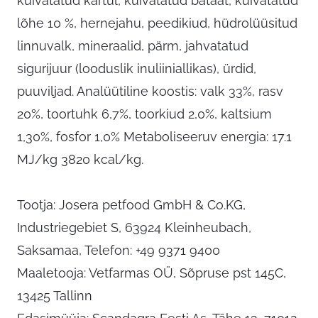
kuivatatud kartul, kuivatatud bataat, kuivatatud
lõhe 10 %, hernejahu, peedikiud, hüdrolüüsitud
linnuvalk, mineraalid, pärm, jahvatatud
sigurijuur (looduslik inuliiniallikas), ürdid,
puuviljad. Analüütiline koostis: valk 33%, rasv
20%, toortuhk 6,7%, toorkiud 2,0%, kaltsium
1,30%, fosfor 1,0% Metaboliseeruv energia: 17.1
MJ/kg 3820 kcal/kg.
Tootja: Josera petfood GmbH & Co.KG,
Industriegebiet S, 63924 Kleinheubach,
Saksamaa, Telefon: +49 9371 9400
Maaletooja: Vetfarmas OÜ, Sõpruse pst 145C,
13425 Tallinn