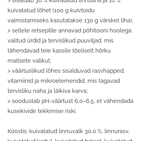
> sisaldab 30 % kuivatatud linnuliha ja 10 %
kuivatatud lõhet (100 g kuivtoidu
valmistamiseks kasutatakse 130 g värsket liha);
> sellele retseptile annavad põhitooni hoolega
valitud ürdid ja tervislikud puuviljad, mis
tähendavad teie kassile tõeliselt hõrku
maitsete valikut;
> väärtuslikud lõhes sisalduvad rasvhapped,
vitamiinid ja mikroelemendid, mis tagavad
tervisliku naha ja läikiva karva;
> soodustab pH-väärtust 6,0–6,5, et vähendada
kusekivide tekkimise riski.
Koostis: kuivatatud linnuvalk 30,0 %, linnurasv,