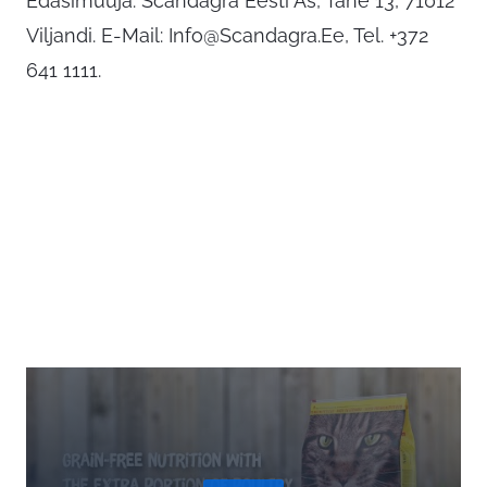
Edasimüüja: Scandagra Eesti As, Tähe 13, 71012
Viljandi. E-Mail:
Info@Scandagra.Ee
, Tel. +372
641 1111.