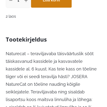
Lisa korvi
2 laos
Tootekirjeldus
Naturecat – teraviljavaba täisväärtuslik sööt
täiskasvanud kassidele ja kasvavatele
kassidele al. 6 kuust. Kas teie kass on tõeline
tiiger või ei seedi teravilja hästi? JOSERA
NatureCat on tõeline nauding kõigile
seiklejatele. Teraviljavaba ning sisaldab
lisaportsu koos maitsva linnuliha ja lõhega: