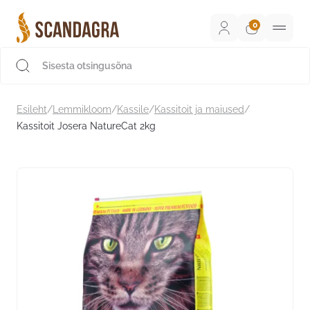
Liigu
sisu
juurde
Scandagra e-pood
Esileht
/
Lemmikloom
/
Kassile
/
Kassitoit ja maiused
/
Kassitoit Josera NatureCat 2kg