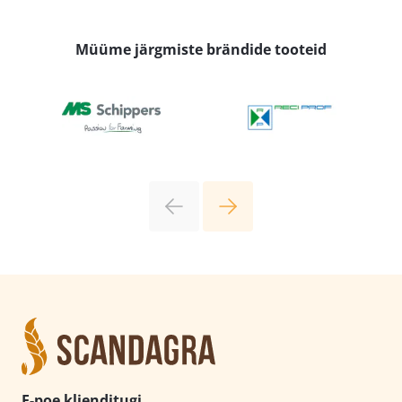
Müüme järgmiste brändide tooteid
E-poe klienditugi