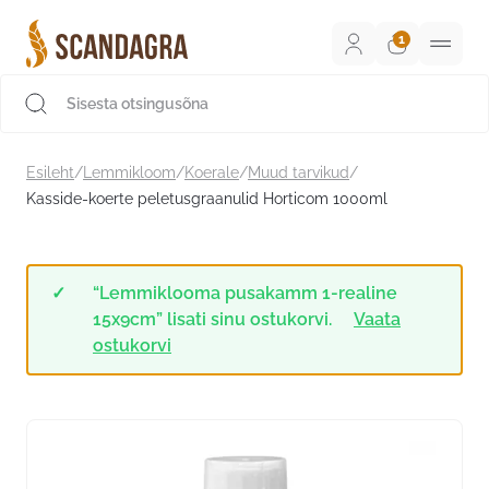
Liigu
sisu
juurde
Scandagra e-pood
Esileht
/
Lemmikloom
/
Koerale
/
Muud tarvikud
/
Kasside-koerte peletusgraanulid Horticom 1000ml
“Lemmiklooma pusakamm 1-realine
15x9cm” lisati sinu ostukorvi.
Vaata
ostukorvi