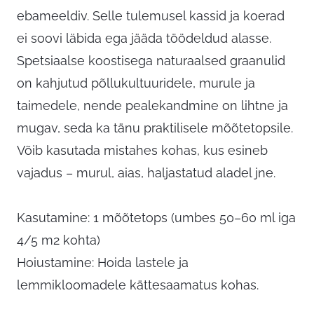
ebameeldiv. Selle tulemusel kassid ja koerad
ei soovi läbida ega jääda töödeldud alasse.
Spetsiaalse koostisega naturaalsed graanulid
on kahjutud põllukultuuridele, murule ja
taimedele, nende pealekandmine on lihtne ja
mugav, seda ka tänu praktilisele mõõtetopsile.
Võib kasutada mistahes kohas, kus esineb
vajadus – murul, aias, haljastatud aladel jne.
Kasutamine: 1 mõõtetops (umbes 50–60 ml iga
4/5 m2 kohta)
Hoiustamine: Hoida lastele ja
lemmikloomadele kättesaamatus kohas.