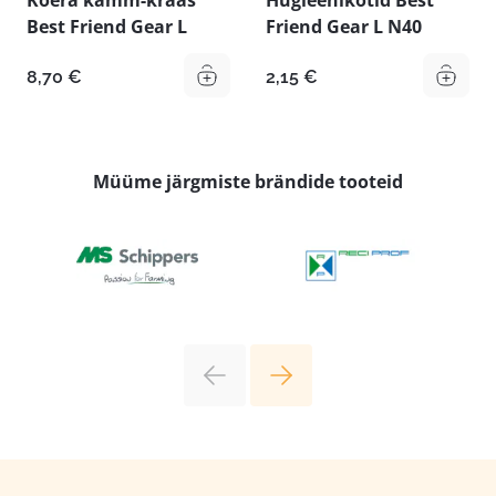
Koera kamm-kraas
Hügieenikotid Best
Best Friend Gear L
Friend Gear L N40
8,70
€
2,15
€
Müüme järgmiste brändide tooteid