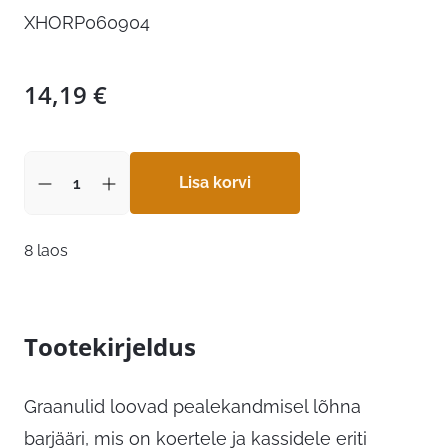
XHORP060904
14,19
€
Lisa korvi
8 laos
Tootekirjeldus
Graanulid loovad pealekandmisel lõhna
barjääri, mis on koertele ja kassidele eriti