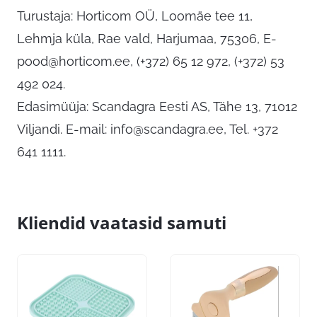
Turustaja: Horticom OÜ, Loomäe tee 11,
Lehmja küla, Rae vald, Harjumaa, 75306,
E-
pood@horticom.ee
, (+372) 65 12 972, (+372) 53
492 024.
Edasimüüja: Scandagra Eesti AS, Tähe 13, 71012
Viljandi. E-mail:
info@scandagra.ee
, Tel. +372
641 1111.
Kliendid vaatasid samuti