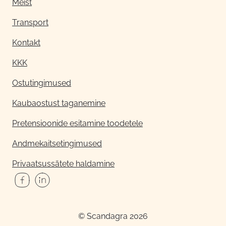
Meist
Transport
Kontakt
KKK
Ostutingimused
Kaubaostust taganemine
Pretensioonide esitamine toodetele
Andmekaitsetingimused
Privaatsussätete haldamine
© Scandagra 2026