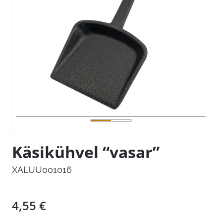
Käsikühvel “vasar”
XALUU001016
4,55
€