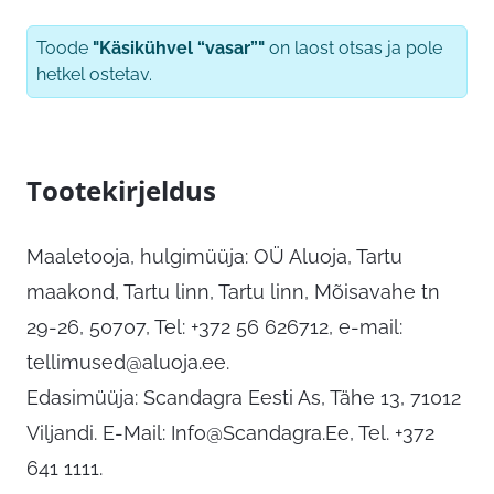
Toode
"Käsikühvel “vasar”"
on laost otsas ja pole
hetkel ostetav.
Tootekirjeldus
Maaletooja, hulgimüüja: OÜ Aluoja, Tartu
maakond, Tartu linn, Tartu linn, Mõisavahe tn
29-26, 50707, Tel: +372 56 626712, e-mail:
tellimused@aluoja.ee
.
Edasimüüja: Scandagra Eesti As, Tähe 13, 71012
Viljandi. E-Mail:
Info@Scandagra.Ee
, Tel. +372
641 1111.