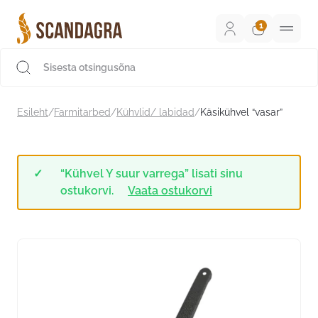
Liigu
sisu
juurde
Scandagra e-pood
Esileht
/
Farmitarbed
/
Kühvlid/ labidad
/
Käsikühvel “vasar”
“Kühvel Y suur varrega” lisati sinu
ostukorvi.
Vaata ostukorvi