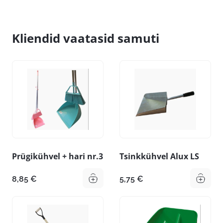
Kliendid vaatasid samuti
Prügikühvel + hari nr.3
Tsinkkühvel Alux LS
8,85
€
5,75
€