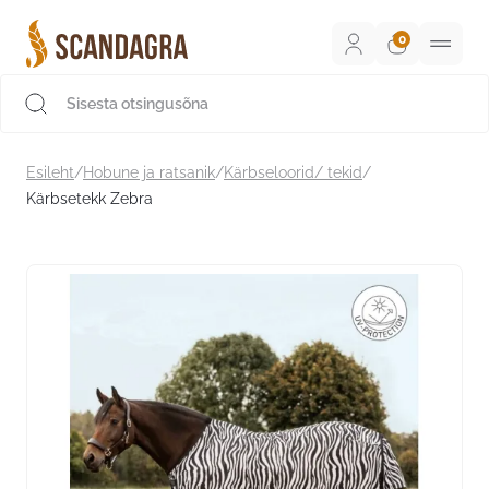
Liigu
sisu
juurde
Scandagra e-pood
Esileht
/
Hobune ja ratsanik
/
Kärbseloorid/ tekid
/
Kärbsetekk Zebra