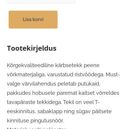
Lisa korvi
Tootekirjeldus
Kõrgekvaliteediline kärbsetekk peene
võrkmaterjaliga, varustatud ristvöödega. Must-
valge värvilahendus peletab putukaid,
pakkudes hobusele paremat kaitset võrreldes
tavapäraste tekkidega. Tekil on veel T-
eeskinnitus, sabaklapp ning sügav päitsete
kinnituse pingutusnöör.