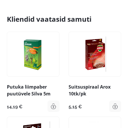
Kliendid vaatasid samuti
Putuka liimpaber
Suitsuspiraal Arox
puutüvele Silva 5m
10tk/pk
14,19
€
5,15
€