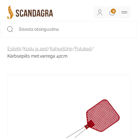
Liigu
sisu
juurde
Scandagra e-pood
Esileht
/
Kodu ja aed
/
Kahjuritõrje
/
Putukad
/
Kärbsepiits met.varrega 42cm