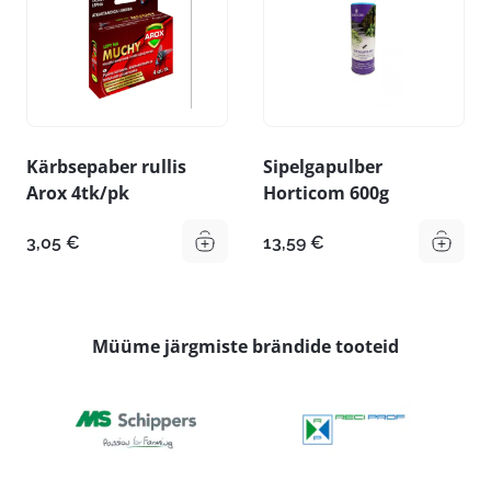
Kärbsepaber rullis
Sipelgapulber
Arox 4tk/pk
Horticom 600g
3,05
€
13,59
€
Müüme järgmiste brändide tooteid