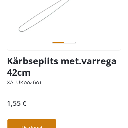
Kärbsepiits met.varrega
42cm
XALUK004601
1,55
€
Lisa korvi