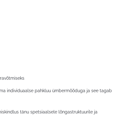
äravõtmiseks
 lehma individuaalse pahkluu ümbermõõduga ja see tagab
skindlus tänu spetsiaalsele lõngastruktuurile ja