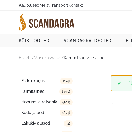
Liigu
Kauplused
Meist
Transport
Kontakt
sisu
juurde
Scandagra e-pood
KÕIK TOOTED
SCANDAGRA TOOTED
EL
Esileht
/
Veisekasvatus
/
Kammitsad 2-osaline
Tootekategooriad
Elektrikarjus
(174)
“
Farmitarbed
(345)
Hobune ja ratsanik
(501)
Kodu ja aed
(874)
Lakukivialused
(1)