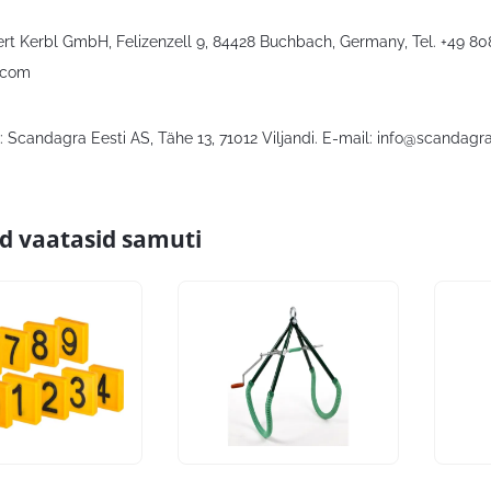
bert Kerbl GmbH, Felizenzell 9, 84428 Buchbach, Germany, Tel. +49 8
.com
 Scandagra Eesti AS, Tähe 13, 71012 Viljandi. E-mail:
info@scandagra
id vaatasid samuti