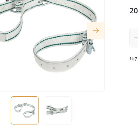
20
167