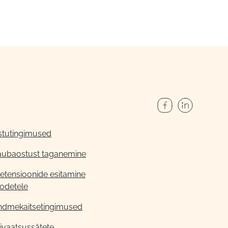
stutingimused
aubaostust taganemine
etensioonide esitamine
odetele
ndmekaitsetingimused
ivaatsussätete