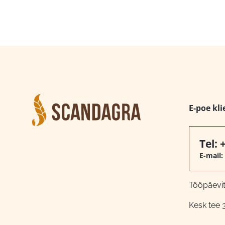
E-poe kli
Tel:
E-mail:
Tööpäeviti
Kesk tee 3