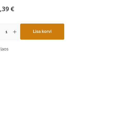
,39
€
Lisa korvi
 laos