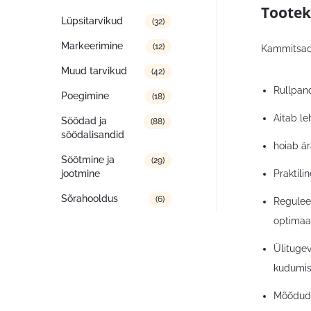
Tootek
Lüpsitarvikud
(32)
Markeerimine
(12)
Kammitsad
Muud tarvikud
(42)
Rullpan
Poegimine
(18)
Aitab le
Söödad ja
(88)
söödalisandid
hoiab är
Söötmine ja
(29)
Praktili
jootmine
Sõrahooldus
(6)
Reguleer
optimaa
Ülitugev
kudumis
Mõõdud: