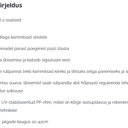
irjeldus
 2-osalised
dlaga kammitsad veistele
hmadel pärast poegimist püsti tõusta
a libisemise ja kaitseb vigastuste eest
ne rullpannal teeb kammitsad kiireks ja lihtsaks selga panemiseks ja 
itav suurus: libisemist saab rullpandla abil hõlpsasti reguleerida
lse sobivuse
 UV-stabiliseeritud PP-rihm, millel on kõrge vastupidavus ja rebenemi
tehnikale
 jalgade kaugus 20-42cm