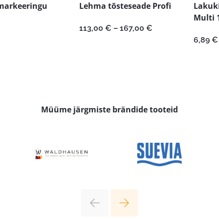
markeeringu
Lehma tõsteseade Profi
Lakuk
Multi 
Hinnavahemik:
113,00
€
–
167,00
€
113,00 €
6,89
€
kuni
167,00 €
Müüme järgmiste brändide tooteid