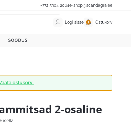
+372 5304 2064
e-shop@scandagra.ee
Logi sisse
Ostukorv
SOODUS
Vaata ostukorvi
ammitsad 2-osaline
B10282