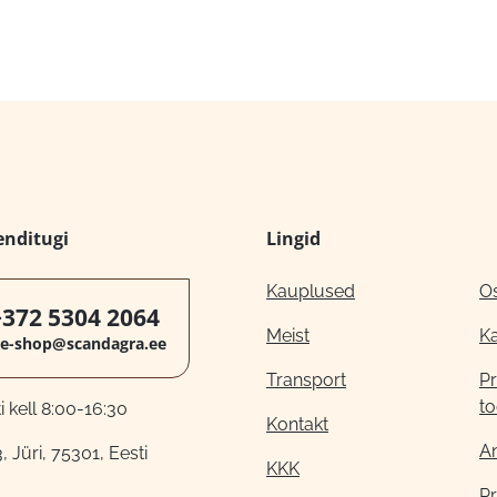
enditugi
Lingid
Kauplused
O
+372 5304 2064
Meist
K
e-shop@scandagra.ee
Transport
Pr
to
 kell 8:00-16:30
Kontakt
A
, Jüri, 75301, Eesti
KKK
Pr