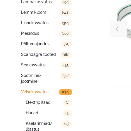
Lambakasvatus
(90)
Lemmikloom
(518)
Linnukasvatus
(310)
Mesindus
(200)
Põllumajandus
(62)
Scandagra tooted
(161)
Seakasvatus
(45)
Söötmine/
(312)
jootmine
Veisekasvatus
(230)
Elektripiitsad
(7)
Harjad
(4)
Kaelarihmad/
(13)
lõastus