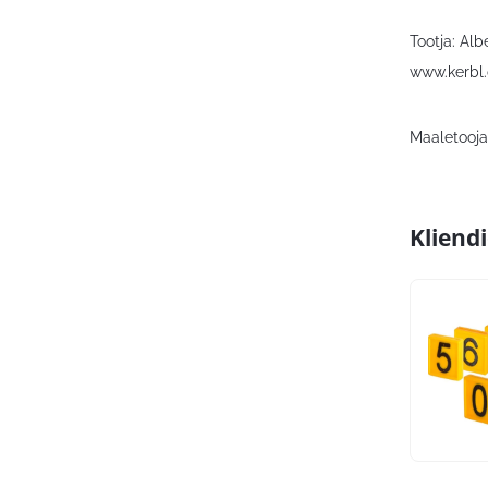
Tootja: Al
www.kerbl
Maaletooja:
Kliend