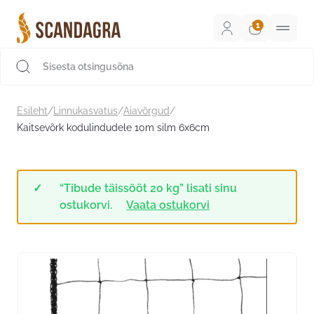
Liigu
sisu
juurde
Scandagra e-pood
Esileht
/
Linnukasvatus
/
Aiavõrgud
/
Kaitsevõrk kodulindudele 10m silm 6x6cm
“Tibude täissööt 20 kg” lisati sinu
ostukorvi.
Vaata ostukorvi