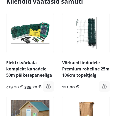
Kliendid vaatasid samuti
Elektri-võrkaia
Võrkaed lindudele
komplekt kanadele
Premium roheline 25m
50m päikesepaneeliga
106cm topeltjalg
Algne
Praegune
419,00
€
335,20
€
121,00
€
hind
hind
oli:
on:
419,00 €.
335,20 €.