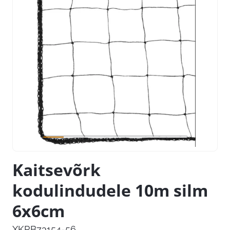
Kaitsevõrk
kodulindudele 10m silm
6x6cm
XKRB73154-56