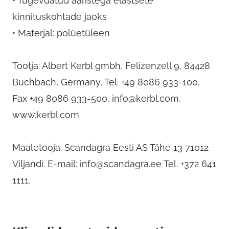
• Tugevdatud ääristega elastsete
kinnituskohtade jaoks
• Materjal: polüetüleen
Tootja: Albert Kerbl gmbh, Felizenzell 9, 84428
Buchbach, Germany, Tel. +49 8086 933-100,
Fax +49 8086 933-500,
info@kerbl.com
,
www.kerbl.com
Maaletooja: Scandagra Eesti AS Tähe 13 71012
Viljandi. E-mail:
info@scandagra.ee
Tel. +372 641
1111.