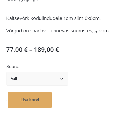
Kaitsevõrk kodulindudele 10m silm 6x6cm.
Võrgud on saadaval erinevas suurustes, 5-20m
Hinnavahemik:
77,00
€
–
189,00
€
77,00 €
kuni
Suurus
189,00 €
Lisa korvi