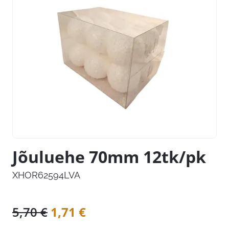
Jõuluehe 70mm 12tk/pk
XHOR62594LVA
Algne
Praegune
5,70
€
1,71
€
hind
hind