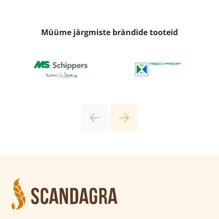
Müüme järgmiste brändide tooteid