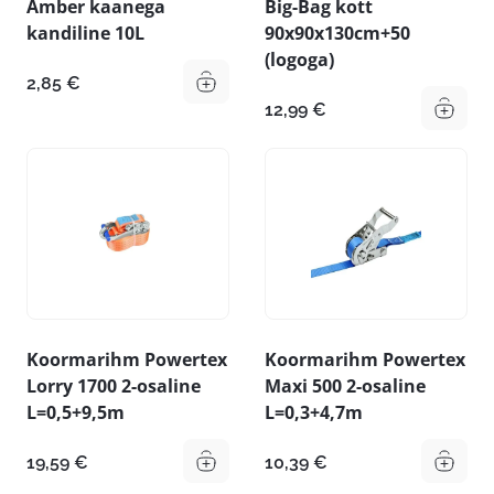
Ämber kaanega
Big-Bag kott
kandiline 10L
90x90x130cm+50
(logoga)
2,85
€
12,99
€
Koormarihm Powertex
Koormarihm Powertex
Lorry 1700 2-osaline
Maxi 500 2-osaline
L=0,5+9,5m
L=0,3+4,7m
19,59
€
10,39
€