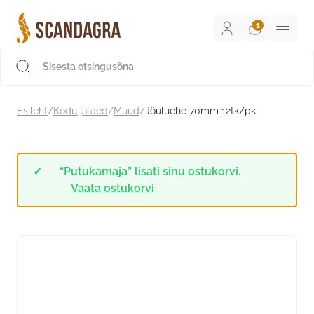
Liigu
sisu
juurde
Scandagra e-pood
Esileht
/
Kodu ja aed
/
Muud
/
Jõuluehe 70mm 12tk/pk
“Putukamaja” lisati sinu ostukorvi.
Vaata ostukorvi