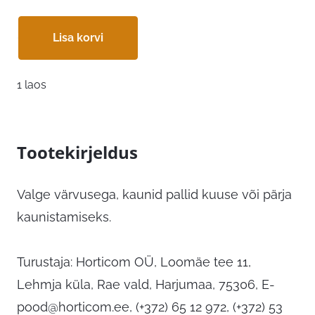
oli:
on:
Lisa korvi
5,70 €.
1,71 €.
1 laos
Tootekirjeldus
Valge värvusega, kaunid pallid kuuse või pärja
kaunistamiseks.
Turustaja: Horticom OÜ, Loomäe tee 11,
Lehmja küla, Rae vald, Harjumaa, 75306,
E-
pood@horticom.ee
, (+372) 65 12 972, (+372) 53