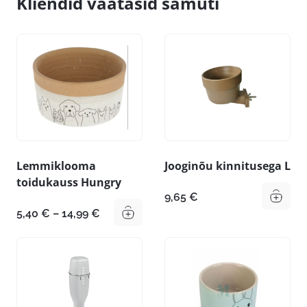
Kliendid vaatasid samuti
Lemmiklooma
Jooginõu kinnitusega L
toidukauss Hungry
9,65
€
Hinnavahemik:
5,40
€
–
14,99
€
5,40 €
kuni
14,99 €