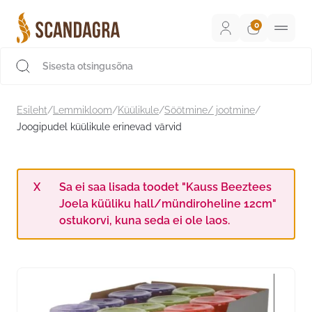
Liigu
sisu
juurde
Scandagra e-pood
Esileht
/
Lemmikloom
/
Küülikule
/
Söötmine/ jootmine
/
Joogipudel küülikule erinevad värvid
Sa ei saa lisada toodet "Kauss Beeztees
Joela küüliku hall/mündiroheline 12cm"
ostukorvi, kuna seda ei ole laos.