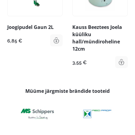
Joogipudel Gaun 2L
Kauss Beeztees Joela
küüliku
6,85
€
hall/mündiroheline
12cm
3,55
€
Müüme järgmiste brändide tooteid