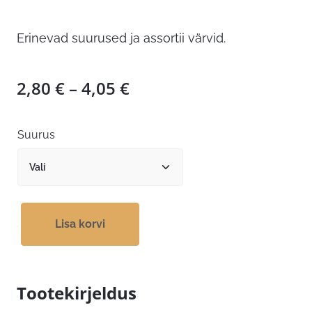
Erinevad suurused ja assortii värvid.
Hinnavahemik:
2,80
€
–
4,05
€
2,80 €
kuni
Suurus
4,05 €
Lisa korvi
Tootekirjeldus