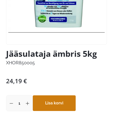
Jääsulataja ämbris 5kg
XHOR850005
24,19
€
Lisa korvi