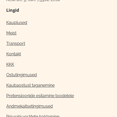
Lingid
Kauplused
Meist
Transport
Kontakt
KKK
Ostutingimused
Kaubaostust taganemine
Pretensioonide esitamine toodetele
Andmekaitsetingimused
Privaatsussätete haldamine