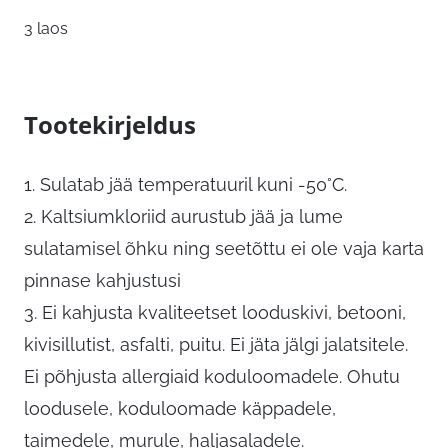
3 laos
Tootekirjeldus
1. Sulatab jää temperatuuril kuni -50°C.
2. Kaltsiumkloriid aurustub jää ja lume
sulatamisel õhku ning seetõttu ei ole vaja karta
pinnase kahjustusi
3. Ei kahjusta kvaliteetset looduskivi, betooni,
kivisillutist, asfalti, puitu. Ei jäta jälgi jalatsitele.
Ei põhjusta allergiaid koduloomadele. Ohutu
loodusele, koduloomade käppadele,
taimedele, murule, haljasaladele.