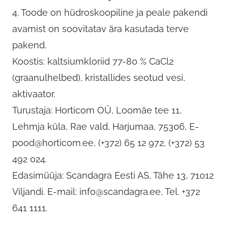
4. Toode on hüdroskoopiline ja peale pakendi
avamist on soovitatav ära kasutada terve
pakend.
Koostis: kaltsiumkloriid 77-80 % CaCl2
(graanulhelbed), kristallides seotud vesi,
aktivaator.
Turustaja: Horticom OÜ, Loomäe tee 11,
Lehmja küla, Rae vald, Harjumaa, 75306,
E-
pood@horticom.ee
, (+372) 65 12 972, (+372) 53
492 024.
Edasimüüja: Scandagra Eesti AS, Tähe 13, 71012
Viljandi. E-mail:
info@scandagra.ee
, Tel. +372
641 1111.