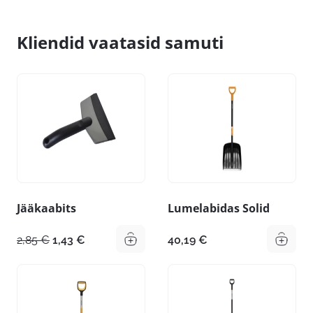
Kliendid vaatasid samuti
Jääkaabits
Lumelabidas Solid
Algne
Praegune
2,85
€
1,43
€
40,19
€
hind
hind
oli:
on:
2,85 €.
1,43 €.