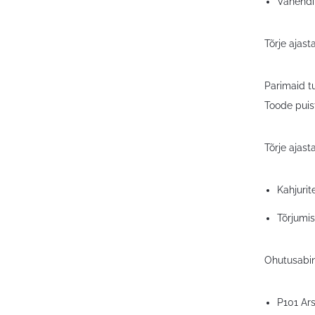
Vahendit
Tõrje ajas
Parimaid t
Toode puis
Tõrje ajas
Kahjuri
Tõrjumis
Ohutusabi
P101 Ars