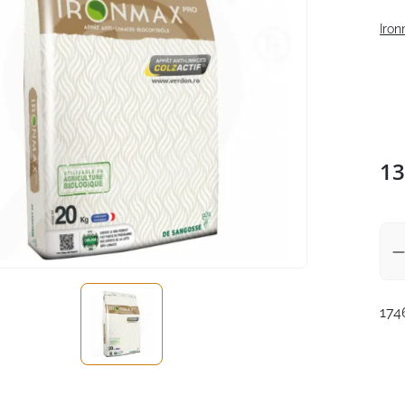
Iron
13
174