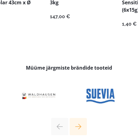
olar 43cm x Ø
3kg
Sensit
(6x15g
147,00
€
1,40
€
Müüme järgmiste brändide tooteid