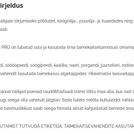
irjeldus
älkjate tõrjumiseks põldudel, köögivilja-, puuvilja- ja iluaedades ni
aati.
RO on lubatud osta ja kasutada ilma taimekaitsetunnistust omama
, söödapeedi, söögipeedi, kaalika, naeri, porgandi, juurselleri, redise
jevahendit kasutada taimekasvu algetappides. Hilisemates kasvuetappi
tanud nälkjad poevad raud(III)fosfaadi toime tõttu maa alla, kus nad 
uugi seega olla vahetult jälgitav. Seda tuleks mõõta kultuuridel nä
se tulemuslikkust saab seega hinnata ainult kahjustatud taimede arvu
UTAMIST TUTVUDA ETIKETIGA. TAIMEKAITSEVAHENDITE KASUTA