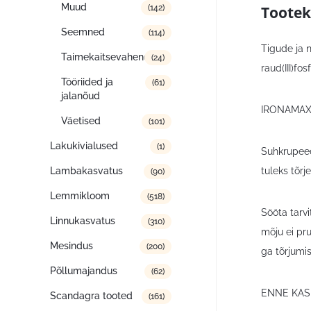
Muud
Tootek
(142)
Seemned
(114)
Tigude ja n
Taimekaitsevahendid
(24)
raud(III)fosf
Tööriided ja
(61)
jalanõud
IRONAMAX P
Väetised
(101)
Lakukivialused
(1)
Suhkrupeedi
tuleks tõr
Lambakasvatus
(90)
Lemmikloom
(518)
Sööta tarvi
Linnukasvatus
(310)
mõju ei pr
Mesindus
(200)
ga tõrjumi
Põllumajandus
(62)
ENNE KAS
Scandagra tooted
(161)