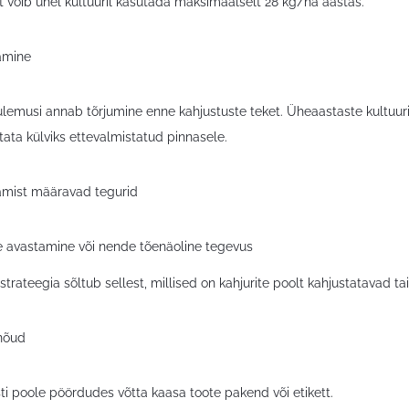
 võib ühel kultuuril kasutada maksimaalselt 28 kg/ha aastas.
tamine
ulemusi annab tõrjumine enne kahjustuste teket. Üheaastaste kultuuri
tata külviks ettevalmistatud pinnasele.
tamist määravad tegurid
te avastamine või nende tõenäoline tegevus
strateegia sõltub sellest, millised on kahjurite poolt kahjustatavad
nõud
ti poole pöördudes võtta kaasa toote pakend või etikett.