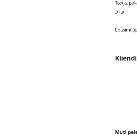
Tootja, pa
36 30
Edasimüüja
Kliend
Muti pel