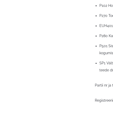
P102 Ho
P270 Too
EUH401 I
P280 Kan
P501 Sis
kogumis
SP1 Vält
teede d
Partii nr j
Registreer