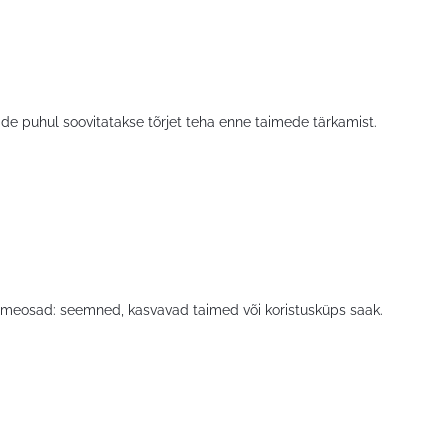
de puhul soovitatakse tõrjet teha enne taimede tärkamist.
 taimeosad: seemned, kasvavad taimed või koristusküps saak.