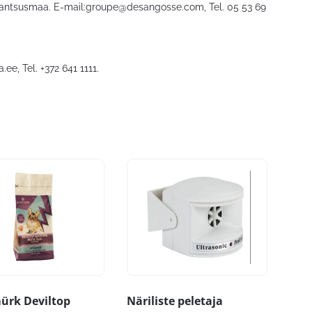
rantsusmaa. E-mail:
groupe@desangosse.com
, Tel. 05 53 69
a.ee
, Tel. +372 641 1111.
ürk Deviltop
Näriliste peletaja