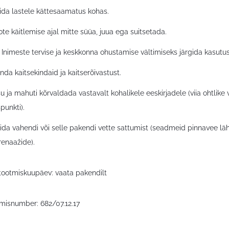
ida lastele kättesaamatus kohas.
te käitlemise ajal mitte süüa, juua ega suitsetada.
nimeste tervise ja keskkonna ohustamise vältimiseks järgida kasutus
da kaitsekindaid ja kaitserõivastust.
u ja mahuti kõrvaldada vastavalt kohalikele eeskirjadele (viia ohtlike 
punkti).
ida vahendi või selle pakendi vette sattumist (seadmeid pinnavee lä
renaažide).
a tootmiskuupäev: vaata pakendilt
imisnumber: 682/07.12.17