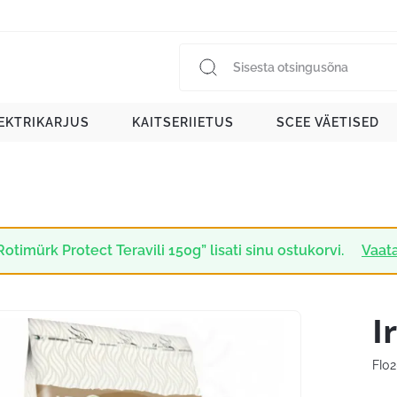
EKTRIKARJUS
KAITSERIIETUS
SCEE VÄETISED
Rotimürk Protect Teravili 150g” lisati sinu ostukorvi.
Vaata
I
FI0