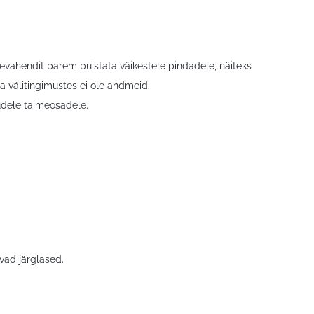
rjevahendit parem puistata väikestele pindadele, näiteks
a välitingimustes ei ole andmeid.
uudele taimeosadele.
uvad järglased.