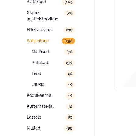
Aiatarbed
(214)
Claber
(21)
kastmistarvikud
Ettekasvatus
(20)
Kahjuritõrje
(135)
Närilised
(71)
Putukad
(52)
Teod
(9)
Ulukid
(7)
Kodukeemia
(7)
Küttematerjal
(1)
Lastele
(6)
Mullad
(18)