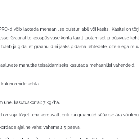
-d võib laotada mehaanilise puisturi abil või käsitsi. Käsitsi on tõ
sse. Graanulite koospüsivuse kohta laialt laotamisel ja püsivuse koht
 tuleb jälgida, et graanulid ei jääks pidama lehtedele, õitele ega m
kaaluvate mahutite teisaldamiseks kasutada mehaanilisi vahendeid.
 kulunormide kohta
 ühel kasutuskorral: 7 kg/ha.
 on vaja tõrjet teha korduvalt, eriti kui graanulid süüakse ära või ilm
kordade ajaline vahe: vähemalt 5 päeva.