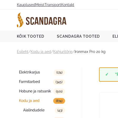
Liigu
Kauplused
Meist
Transport
Kontakt
sisu
juurde
Scandagra e-pood
KÕIK TOOTED
SCANDAGRA TOOTED
EL
Esileht
/
Kodu ja aed
/
Kahjuritõrje
/
Ironmax Pro 20 kg
Tootekategooriad
Elektrikarjus
(174)
“
Farmitarbed
(345)
Hobune ja ratsanik
(501)
Kodu ja aed
(874)
Aialindudele
(43)