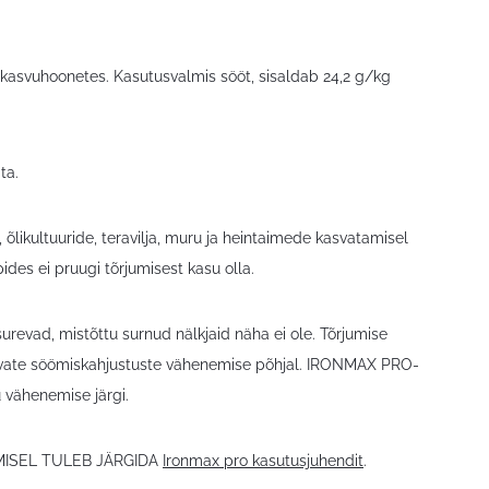
ng kasvuhoonetes. Kasutusvalmis sööt, sisaldab 24,2 g/kg
ta.
, õlikultuuride, teravilja, muru ja heintaimede kasvatamisel
des ei pruugi tõrjumisest kasu olla.
surevad, mistõttu surnud nälkjaid näha ei ole. Tõrjumise
htavate söömiskahjustuste vähenemise põhjal. IRONMAX PRO-
 vähenemise järgi.
MISEL TULEB JÄRGIDA
Ironmax pro kasutusjuhendit
.