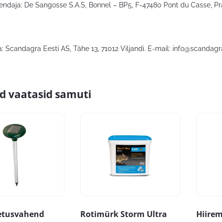
kendaja: De Sangosse S.A.S, Bonnel – BP5, F-47480 Pont du Casse, P
: Scandagra Eesti AS, Tähe 13, 71012 Viljandi. E-mail:
info@scandagr
id vaatasid samuti
etusvahend
Rotimürk Storm Ultra
Hiirem