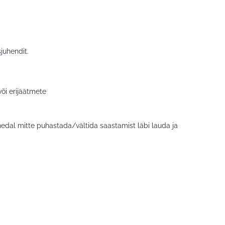
juhendit.
või erijäätmete
hedal mitte puhastada/vältida saastamist läbi lauda ja