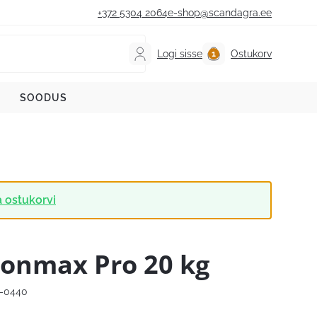
+372 5304 2064
e-shop@scandagra.ee
Logi sisse
Ostukorv
SOODUS
 ostukorvi
ronmax Pro 20 kg
2-0440