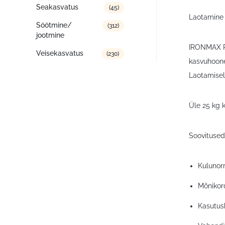
Seakasvatus
(45)
Laotamine
Söötmine/
(312)
jootmine
IRONMAX PRO
Veisekasvatus
(230)
kasvuhoone
Laotamisel
Üle 25 kg 
Soovitused
Kulunorm
Mõnikord
Kasutus