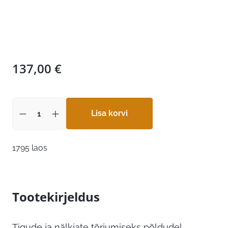
137,00
€
Lisa korvi
1795 laos
Tootekirjeldus
Tigude ja nälkjate tõrjumiseks põldudel,