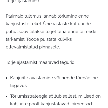
Tõrje ajastamine
Parimaid tulemusi annab tõrjumine enne
kahjustuste teket. Üheaastaste kultuuride
puhul soovitatakse tõrjet teha enne taimede
tärkamist. Toode puistata külviks
ettevalmistatud pinnasele.
Tõrje ajastamist määravad tegurid
Kahjurite avastamine või nende tõenäoline
tegevus
Tõrjumisstrateegia sõltub sellest, millised on
kahjurite poolt kahjustatavad taimeosad: