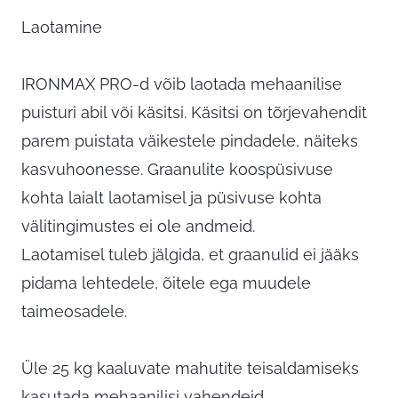
Laotamine
IRONMAX PRO-d võib laotada mehaanilise
puisturi abil või käsitsi. Käsitsi on tõrjevahendit
parem puistata väikestele pindadele, näiteks
kasvuhoonesse. Graanulite koospüsivuse
kohta laialt laotamisel ja püsivuse kohta
välitingimustes ei ole andmeid.
Laotamisel tuleb jälgida, et graanulid ei jääks
pidama lehtedele, õitele ega muudele
taimeosadele.
Üle 25 kg kaaluvate mahutite teisaldamiseks
kasutada mehaanilisi vahendeid.