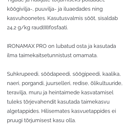
köögivilja-, puuvilja- ja iluaedades ning
kasvuhoonetes. Kasutusvalmis sööt, sisaldab
24,2 g/kg raud(III)fosfaati.
IRONAMAX PRO on lubatud osta ja kasutada
ilma taimekaitsetunnistust omamata.
Suhkrupeedi, söödapeedi, söögipeedi, kaalika,
naeri, porgandi, juurselleri, redise, õlikultuuride,
teravilja, muru ja heintaimede kasvatamisel
tuleks tõrjevahendit kasutada taimekasvu
algetappides. Hilisemates kasvuetappides ei
pruugi tõrjumisest kasu olla.