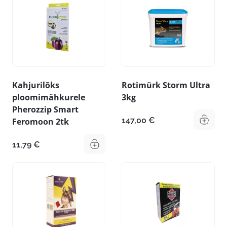
Kahjurilõks
Rotimürk Storm Ultra
ploomimähkurele
3kg
Pherozzip Smart
147,00
€
Feromoon 2tk
11,79
€