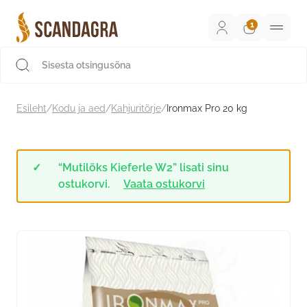
Liigu
sisu
juurde
Scandagra e-pood
Esileht
/
Kodu ja aed
/
Kahjuritõrje
/
Ironmax Pro 20 kg
“Mutilõks Kieferle W2” lisati sinu
ostukorvi.
Vaata ostukorvi