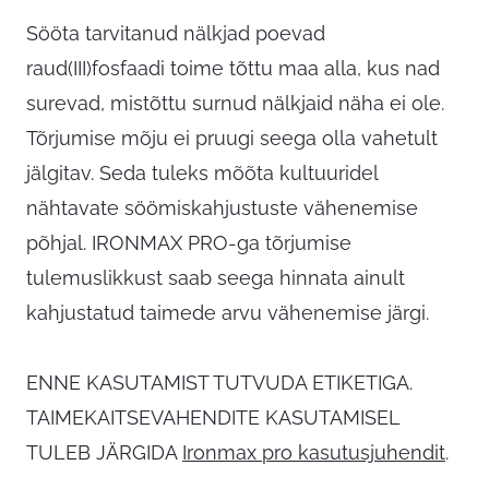
Sööta tarvitanud nälkjad poevad
raud(III)fosfaadi toime tõttu maa alla, kus nad
surevad, mistõttu surnud nälkjaid näha ei ole.
Tõrjumise mõju ei pruugi seega olla vahetult
jälgitav. Seda tuleks mõõta kultuuridel
nähtavate söömiskahjustuste vähenemise
põhjal. IRONMAX PRO-ga tõrjumise
tulemuslikkust saab seega hinnata ainult
kahjustatud taimede arvu vähenemise järgi.
ENNE KASUTAMIST TUTVUDA ETIKETIGA.
TAIMEKAITSEVAHENDITE KASUTAMISEL
TULEB JÄRGIDA
Ironmax pro kasutusjuhendit
.