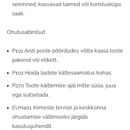
seemned, kasvavad taimed või koristusküps
saak.
Ohutusabinõud
P101 Arsti poole pöördudes võtta kaasa toote
pakend või etikett.
P102 Hoida lastele kättesaamatus kohas.
P270 Toote käitlemise ajal mitte süüa, juua
ega suitsetada.
EUH401 Inimeste tervise ja keskkonna
ohustamise vältimiseks järgida
kasutusjuhendit.