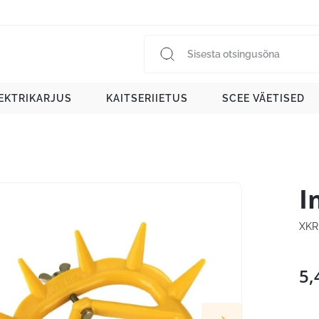
EKTRIKARJUS
KAITSERIIETUS
SCEE VÄETISED
I
XKR
5,