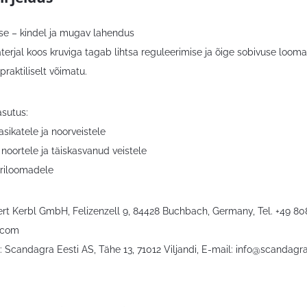
se – kindel ja mugav lahendus
erjal koos kruviga tagab lihtsa reguleerimise ja õige sobivuse looma 
raktiliselt võimatu.
asutus:
asikatele ja noorveistele
 noortele ja täiskasvanud veistele
ariloomadele
bert Kerbl GmbH, Felizenzell 9, 84428 Buchbach, Germany, Tel. +49 8
.com
 Scandagra Eesti AS, Tähe 13, 71012 Viljandi, E-mail:
info@scandagra