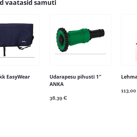
id vaatasid samuti
kk EasyWear
Udarapesu pihusti 1″
Lehma 
ANKA
113,0
38,39
€