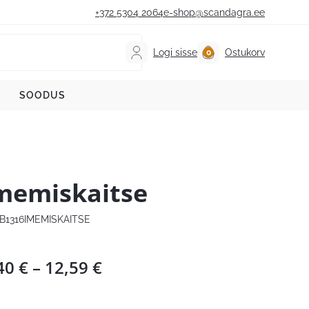
+372 5304 2064
e-shop@scandagra.ee
Logi sisse
Ostukorv
SOODUS
memiskaitse
B1316IMEMISKAITSE
Hinnavahemik:
40
€
–
12,59
€
5,40 €