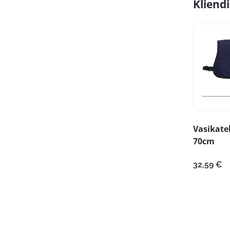
Kliend
Vasikate
70cm
32,59
€