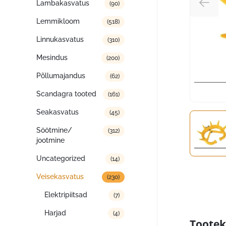
Lambakasvatus
(90)
Lemmikloom
(518)
Linnukasvatus
(310)
Mesindus
(200)
Põllumajandus
(62)
Scandagra tooted
(161)
Seakasvatus
(45)
Söötmine/
(312)
jootmine
Uncategorized
(14)
Veisekasvatus
(230)
Elektripiitsad
(7)
Harjad
(4)
Tootek