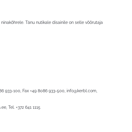
ninakõhrele. Tänu nutikale disainile on selle võõrutaja
086 933-100, Fax +49 8086 933-500,
info@kerbl.com
,
.ee
, Tel. +372 641 1115