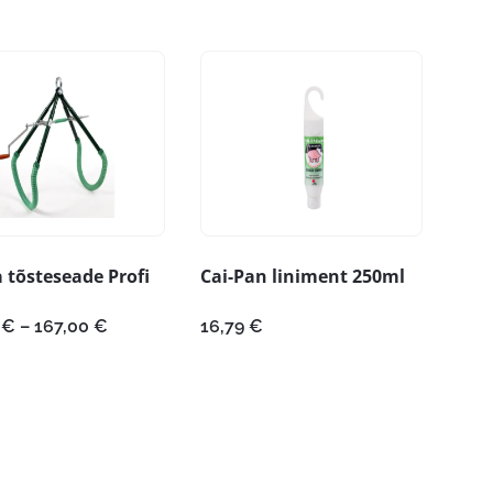
tõsteseade Profi
Cai-Pan liniment 250ml
Hinnavahemik:
0
€
–
167,00
€
16,79
€
113,00 €
kuni
167,00 €