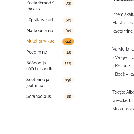
Kaelarihmad/
(13)
lõastus
Imemiskait
Lüpsitarvikud
(32)
Elastne mat
Markeerimine
(12)
kaotamine p
Muud tarvikud
(42)
Värvid ja k
Poegimine
(18)
• Valge – v
Söödad ja
(88)
• Kollane –
söödalisandid
• Beež – k
Söötmine ja
(29)
jootmine
Tootja: Al
Sõrahooldus
(6)
www.kerbl
Maaletooja: