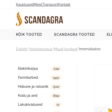
Liigu
Kauplused
Meist
Transport
Kontakt
sisu
juurde
Scandagra e-pood
KÕIK TOOTED
SCANDAGRA TOOTED
EL
Esileht
/
Veisekasvatus
/
Muud tarvikud
/
Imemiskaitse
Tootekategooriad
Elektrikarjus
(174)
Farmitarbed
(345)
Hobune ja ratsanik
(501)
Kodu ja aed
(874)
Lakukivialused
(1)