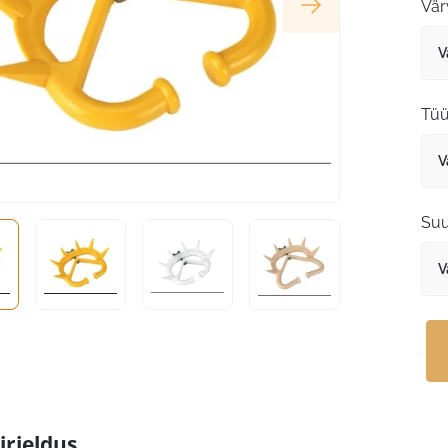
Vär
Tü
Suu
irjeldus