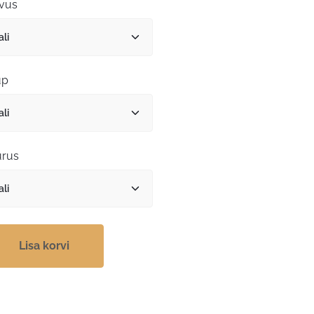
kuni
vus
12,59 €
üp
rus
Lisa korvi