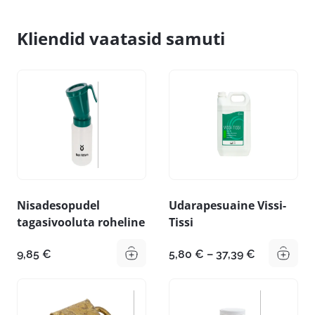
Kliendid vaatasid samuti
Nisadesopudel
Udarapesuaine Vissi-
tagasivooluta roheline
Tissi
Hinnavahe
9,85
€
5,80
€
–
37,39
€
5,80 €
kuni
37,39 €