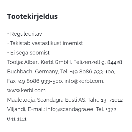
Tootekirjeldus
• Reguleeritav
• Takistab vastastikust imemist
• Ei sega söömist
Tootja: Albert Kerbl GmbH, Felizenzell 9, 84428
Buchbach, Germany, Tel. +49 8086 933-100,
Fax +49 8086 933-500,
info@kerbl.com
,
www.kerbl.com
Maaletooja: Scandagra Eesti AS, Tähe 13, 71012
Viljandi, E-mail:
info@scandagra.ee
, Tel. +372
641 1111