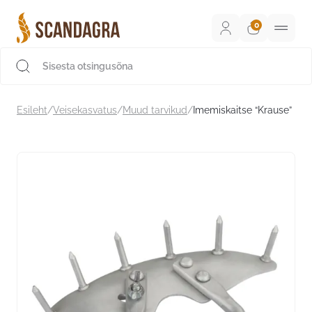
Liigu
sisu
juurde
Scandagra e-pood
Esileht
/
Veisekasvatus
/
Muud tarvikud
/
Imemiskaitse “Krause”