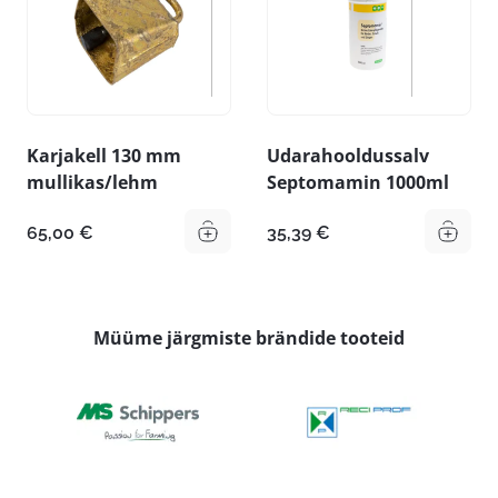
Karjakell 130 mm
Udarahooldussalv
mullikas/lehm
Septomamin 1000ml
65,00
€
35,39
€
Müüme järgmiste brändide tooteid