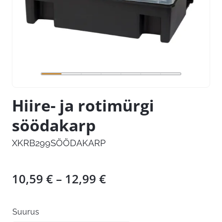
Hiire- ja rotimürgi
söödakarp
XKRB299SÖÖDAKARP
Hinnavahemik:
10,59
€
–
12,99
€
10,59 €
kuni
Suurus