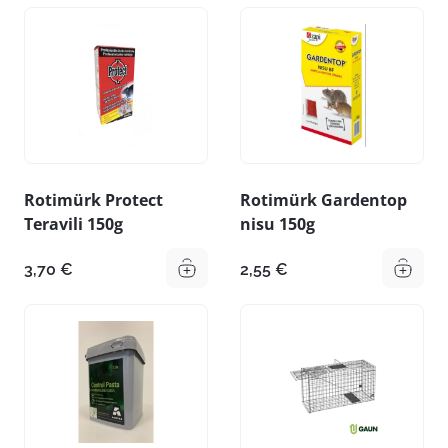
Rotimürk Protect
Rotimürk Gardentop
Teravili 150g
nisu 150g
3,70
€
2,55
€