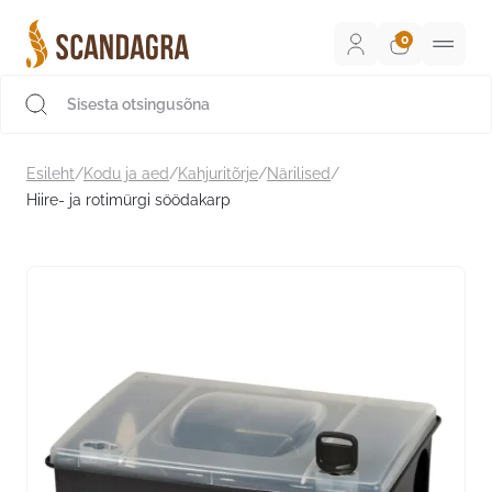
Liigu
sisu
juurde
Scandagra e-pood
Esileht
/
Kodu ja aed
/
Kahjuritõrje
/
Närilised
/
Hiire- ja rotimürgi söödakarp