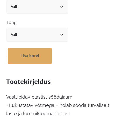
12,99 €
Tüüp
Lisa korvi
Tootekirjeldus
Vastupidav plastist söödajaam
• Lukustatav võtmega – hoiab sööda turvaliselt
laste ja lemmikloomade eest