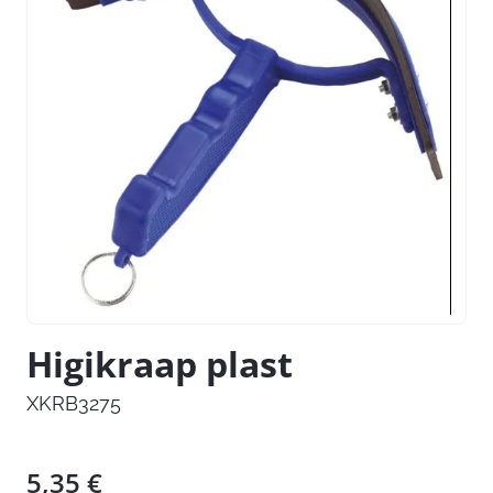
Higikraap plast
XKRB3275
5,35
€