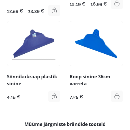
Hinnavahe
12,19
€
–
16,99
€
12,19 €
Hinnavahemik:
12,59
€
–
13,39
€
kuni
12,59 €
16,99 €
kuni
13,39 €
Sõnnikukraap plastik
Roop sinine 36cm
sinine
varreta
4,15
€
7,25
€
Müüme järgmiste brändide tooteid