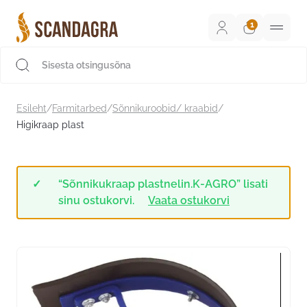
Liigu
sisu
juurde
Scandagra e-pood
Esileht
/
Farmitarbed
/
Sõnnikuroobid/ kraabid
/
Higikraap plast
“Sõnnikukraap plastnelin.K-AGRO” lisati
sinu ostukorvi.
Vaata ostukorvi