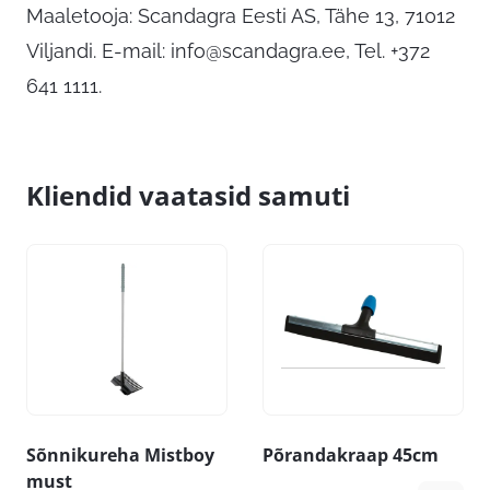
Maaletooja: Scandagra Eesti AS, Tähe 13, 71012
Viljandi. E-mail:
info@scandagra.ee
, Tel. +372
641 1111.
Kliendid vaatasid samuti
Sõnnikureha Mistboy
Põrandakraap 45cm
must