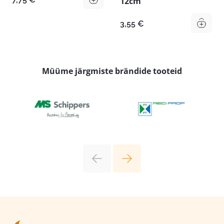
12cm
3,55
€
Müüme järgmiste brändide tooteid