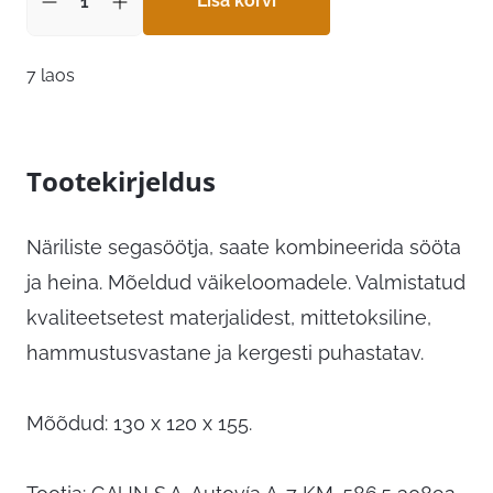
Lisa korvi
7 laos
Tootekirjeldus
Näriliste segasöötja, saate kombineerida sööta
ja heina. Mõeldud väikeloomadele. Valmistatud
kvaliteetsetest materjalidest, mittetoksiline,
hammustusvastane ja kergesti puhastatav.
Mõõdud: 130 x 120 x 155.