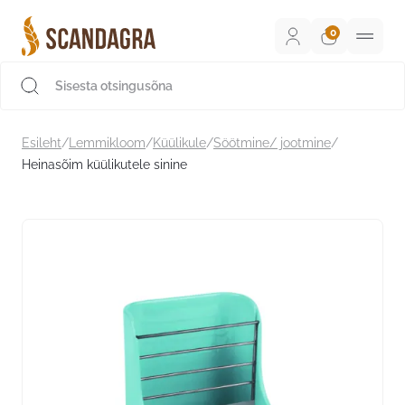
Liigu
sisu
juurde
Scandagra e-pood
Esileht
/
Lemmikloom
/
Küülikule
/
Söötmine/ jootmine
/
Heinasõim küülikutele sinine