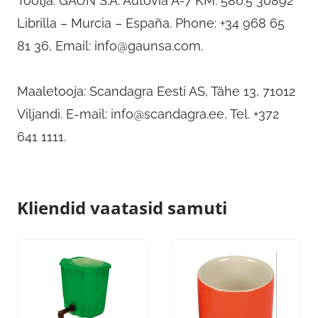
Tootja: GAUN S.A. Autovía A-7 KM. 586.5 30892
Librilla – Murcia – España. Phone: +34 968 65
81 36, Email:
info@gaunsa.com
.
Maaletooja: Scandagra Eesti AS, Tähe 13, 71012
Viljandi. E-mail:
info@scandagra.ee
, Tel. +372
641 1111.
Kliendid vaatasid samuti