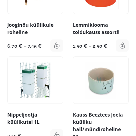
Jooginõu küülikule
Lemmiklooma
roheline
toidukauss assortii
Hinnavahemik:
Hinnavahem
6,70
€
–
7,45
€
1,50
€
–
2,50
€
6,70 €
1,50 €
kuni
kuni
7,45 €
2,50 €
Nippeljootja
Kauss Beeztees Joela
küülikutel 1L
küüliku
hall/mündiroheline
7,75
€