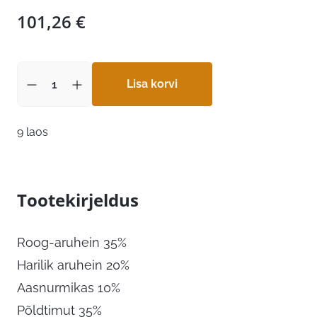
101,26
€
Lisa korvi
9 laos
Tootekirjeldus
Roog-aruhein 35%
Harilik aruhein 20%
Aasnurmikas 10%
Põldtimut 35%