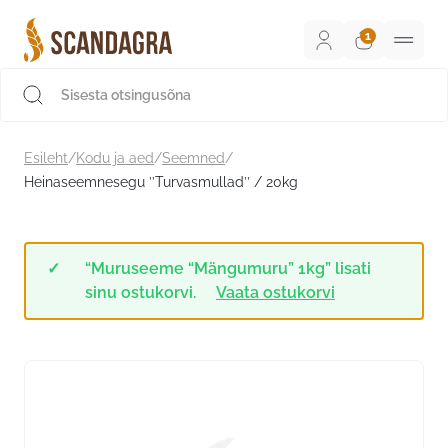
Liigu
sisu
juurde
Scandagra e-pood
Esileht
/
Kodu ja aed
/
Seemned
/
Heinaseemnesegu ’’Turvasmullad’’ / 20kg
“Muruseeme “Mängumuru” 1kg” lisati
sinu ostukorvi.
Vaata ostukorvi