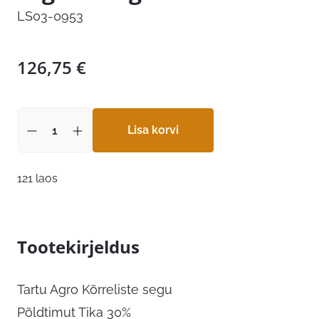
LS03-0953
126,75
€
Lisa korvi
121 laos
Tootekirjeldus
Tartu Agro Kõrreliste segu
Põldtimut Tika 30%