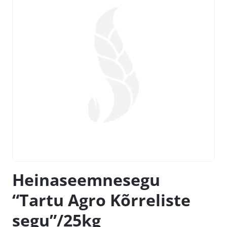
Heinaseemnesegu
“Tartu Agro Kõrreliste
segu”/25kg