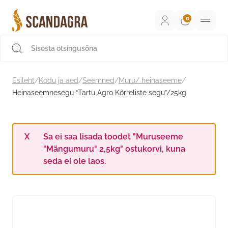
Liigu
sisu
juurde
Scandagra e-pood
Esileht
/
Kodu ja aed
/
Seemned
/
Muru/ heinaseeme
/
Heinaseemnesegu “Tartu Agro Kõrreliste segu”/25kg
Sa ei saa lisada toodet "Muruseeme
"Mängumuru" 2,5kg" ostukorvi, kuna
seda ei ole laos.