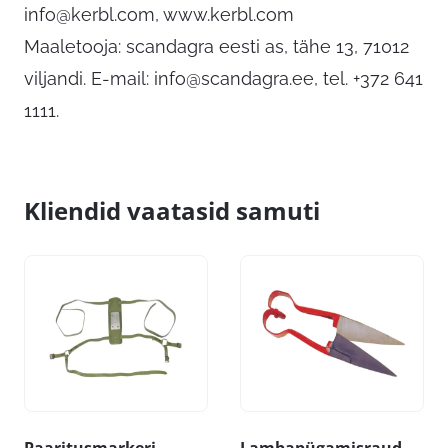
info@kerbl.com
, www.kerbl.com
Maaletooja: scandagra eesti as, tähe 13, 71012
viljandi. E-mail:
info@scandagra.ee
, tel. +372 641
1111.
Kliendid vaatasid samuti
Paaritusmarkeri
Lambapügamisraud