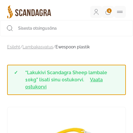
Liigu
sisu
juurde
Scandagra e-pood
Esileht
/
Lambakasvatus
/
Ewespoon plastik
“Lakukivi Scandagra Sheep lambale
10kg” lisati sinu ostukorvi.
Vaata
ostukorvi