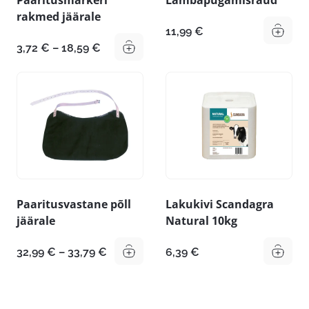
rakmed jäärale
11,99
€
Hinnavahemik:
3,72
€
–
18,59
€
3,72 €
kuni
18,59 €
Paaritusvastane põll
Lakukivi Scandagra
jäärale
Natural 10kg
Hinnavahemik:
32,99
€
–
33,79
€
6,39
€
32,99 €
kuni
33,79 €