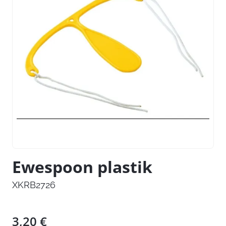
Ewespoon plastik
XKRB2726
3,20
€