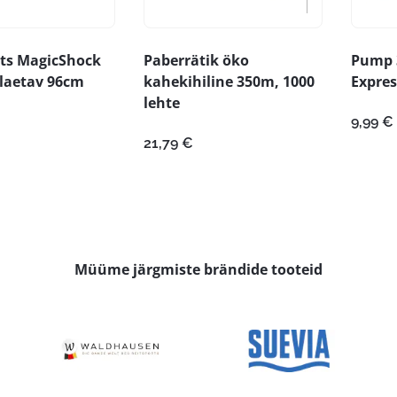
iits MagicShock
Paberrätik öko
Pump 
 laetav 96cm
kahekihiline 350m, 1000
Expres
lehte
9,99
€
21,79
€
Müüme järgmiste brändide tooteid