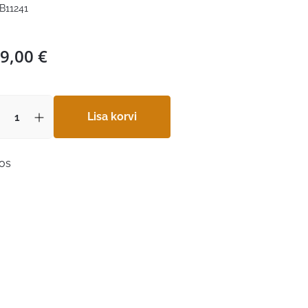
B11241
9,00
€
Lisa korvi
aos