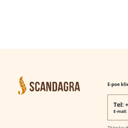
E-poe kli
Tel:
E-mail: