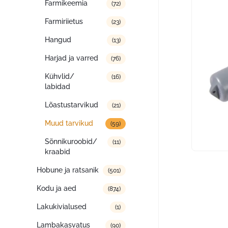
Farmikeemia
(72)
Farmiriietus
(23)
Hangud
(13)
Harjad ja varred
(76)
Kühvlid/
(16)
labidad
Lõastustarvikud
(21)
Muud tarvikud
(59)
Sõnnikuroobid/
(11)
kraabid
Hobune ja ratsanik
(501)
Kodu ja aed
(874)
Lakukivialused
(1)
Lambakasvatus
(90)