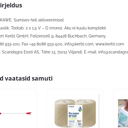
irjeldus
s KAWE. Sumisev heli aktiveerimisel.
lastik. Töötab: 2 x 1,5 V – D (mono). Aku ei kuulu komplekti
bert Kerbl GmbH, Felizenzell 9, 84428 Buchbach, Germany,
086 933-100, Fax +49 8086 933-500,
info@kerbl.com
, www.kerbl.com
 Scandagra Eesti AS, Tähe 13, 71012 Viljandi. E-mail:
info@scandagra
id vaatasid samuti