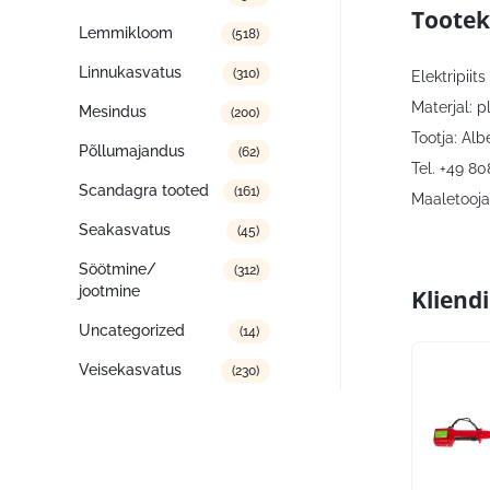
Tootek
Lemmikloom
(518)
Linnukasvatus
(310)
Elektripiit
Materjal: p
Mesindus
(200)
Tootja: Al
Põllumajandus
(62)
Tel. +49 8
Scandagra tooted
(161)
Maaletooja:
Seakasvatus
(45)
Söötmine/
(312)
jootmine
Kliend
Uncategorized
(14)
Veisekasvatus
(230)