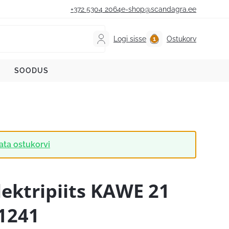
+372 5304 2064
e-shop@scandagra.ee
Logi sisse
Ostukorv
SOODUS
ata ostukorvi
lektripiits KAWE 21
1241