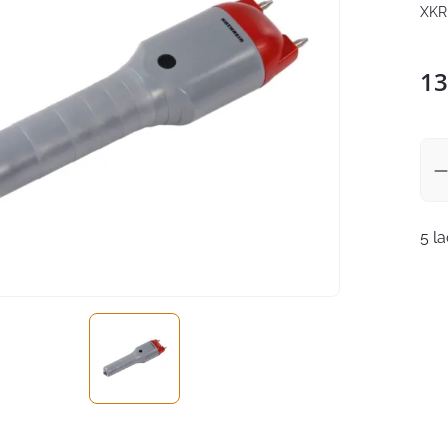
XKR
13
5 l