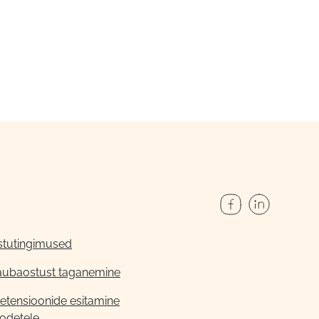
stutingimused
aubaostust taganemine
etensioonide esitamine
odetele