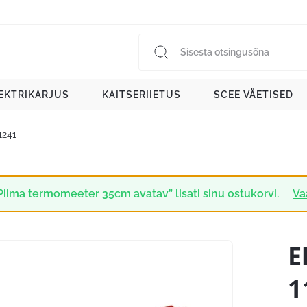
EKTRIKARJUS
KAITSERIIETUS
SCEE VÄETISED
1241
Piima termomeeter 35cm avatav” lisati sinu ostukorvi.
Va
E
1