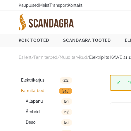
Liigu
Kauplused
Meist
Transport
Kontakt
sisu
juurde
Scandagra e-pood
KÕIK TOOTED
SCANDAGRA TOOTED
EL
Esileht
/
Farmitarbed
/
Muud tarvikud
/
Elektripiits KAWE 21 1
Tootekategooriad
Elektrikarjus
(174)
“
Farmitarbed
(345)
Allapanu
(19)
Ämbrid
(17)
Deso
(19)