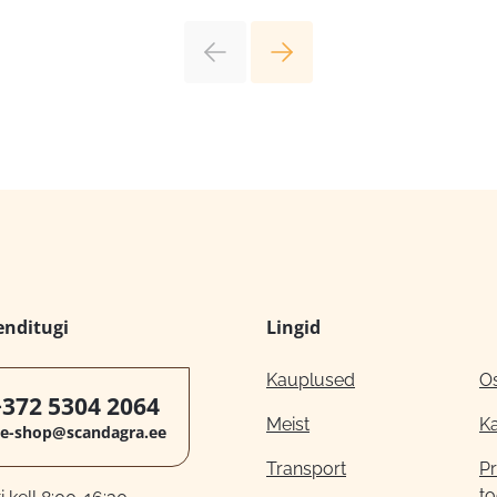
enditugi
Lingid
Kauplused
O
+372 5304 2064
Meist
K
e-shop@scandagra.ee
Transport
Pr
to