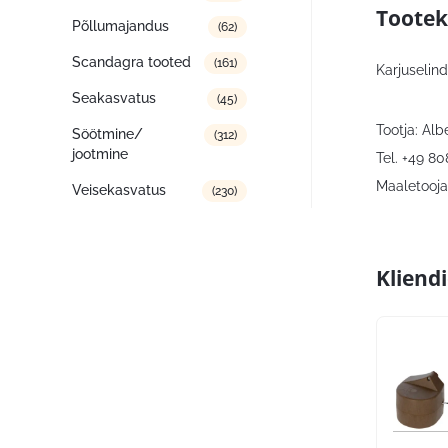
Tootek
Põllumajandus
(62)
Scandagra tooted
(161)
Karjuselin
Seakasvatus
(45)
Tootja: Al
Söötmine/
(312)
jootmine
Tel. +49 8
Maaletooja:
Veisekasvatus
(230)
Kliend