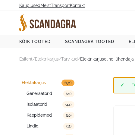
Liigu
Kauplused
Meist
Transport
Kontakt
sisu
juurde
Scandagra e-pood
KÕIK TOOTED
SCANDAGRA TOOTED
EL
Esileht
/
Elektrikarjus
/
Tarvikud
/
Elektrikarjuselindi ühenda
Tootekategooriad
Elektrikarjus
(174)
“
Generaatorid
(21)
Isolaatorid
(44)
Käepidemed
(10)
Lindid
(12)