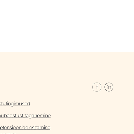
stutingimused
aubaostust taganemine
etensioonide esitamine