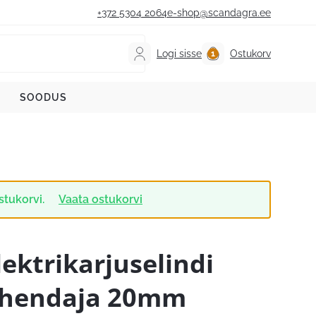
+372 5304 2064
e-shop@scandagra.ee
Logi sisse
Ostukorv
SOODUS
stukorvi.
Vaata ostukorvi
lektrikarjuselindi
hendaja 20mm