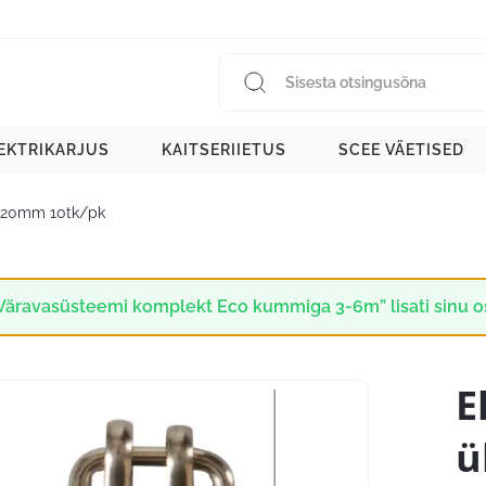
EKTRIKARJUS
KAITSERIIETUS
SCEE VÄETISED
ja 20mm 10tk/pk
Väravasüsteemi komplekt Eco kummiga 3-6m” lisati sinu o
E
ü