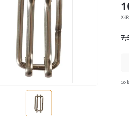
1
XKR
7,
10 