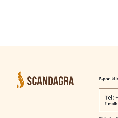
E-poe kli
Tel:
E-mail: