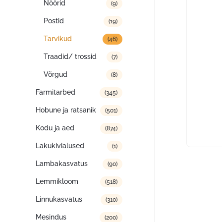
Nöörid
(9)
Postid
(19)
Tarvikud
(46)
Traadid/ trossid
(7)
Võrgud
(8)
Farmitarbed
(345)
Hobune ja ratsanik
(501)
Kodu ja aed
(874)
Lakukivialused
(1)
Lambakasvatus
(90)
Lemmikloom
(518)
Linnukasvatus
(310)
Mesindus
(200)