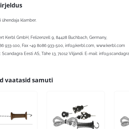
irjeldus
di ühendaja klamber.
bert Kerbl GmbH, Felizenzell 9, 84428 Buchbach, Germany,
086 933-100, Fax +49 8086 933-500,
info@kerbl.com
, www.kerbl.com
 Scandagra Eesti AS, Tähe 13, 71012 Viljandi. E-mail:
info@scandagra
id vaatasid samuti