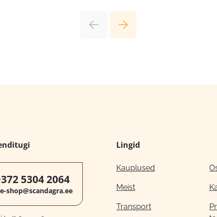
enditugi
Lingid
Kauplused
O
+372 5304 2064
Meist
K
e-shop@scandagra.ee
Transport
Pr