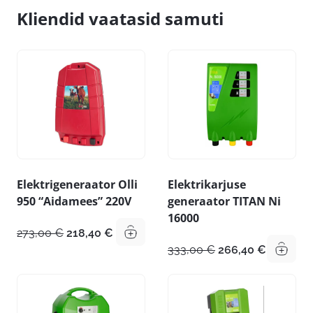
Kliendid vaatasid samuti
Elektrigeneraator Olli
Elektrikarjuse
950 “Aidamees” 220V
generaator TITAN Ni
16000
Algne
Praegune
273,00
€
218,40
€
hind
hind
Algne
Praegun
333,00
€
266,40
€
oli:
on:
hind
hind
273,00 €.
218,40 €.
oli:
on:
333,00 €.
266,40 €