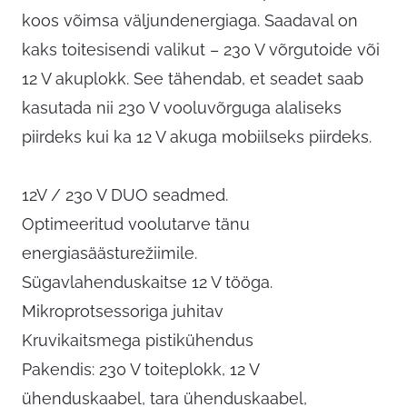
koos võimsa väljundenergiaga. Saadaval on
kaks toitesisendi valikut – 230 V võrgutoide või
12 V akuplokk. See tähendab, et seadet saab
kasutada nii 230 V vooluvõrguga alaliseks
piirdeks kui ka 12 V akuga mobiilseks piirdeks.
12V / 230 V DUO seadmed.
Optimeeritud voolutarve tänu
energiasäästurežiimile.
Sügavlahenduskaitse 12 V tööga.
Mikroprotsessoriga juhitav
Kruvikaitsmega pistikühendus
Pakendis: 230 V toiteplokk, 12 V
ühenduskaabel, tara ühenduskaabel,