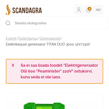
Liigu
sisu
juurde
Scandagra e-pood
Esileht
/
Elektrikarjus
/
Generaatorid
/
Elektrikarjuse generaator TITAN DUO 3000 12V/230V
Sa ei saa lisada toodet "Elektrigeneraator
Olli 600 "Peaminister" 220V" ostukorvi,
kuna seda ei ole laos.