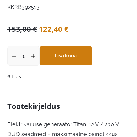
XKRB392513
Algne
Praegune
153,00
€
122,40
€
hind
hind
oli:
on:
153,00 €.
Lisa korvi
122,40 €.
6 laos
Tootekirjeldus
Elektrikarjuse generaator Titan. 12 V / 230 V
DUO seadmed – maksimaalne paindlikkus