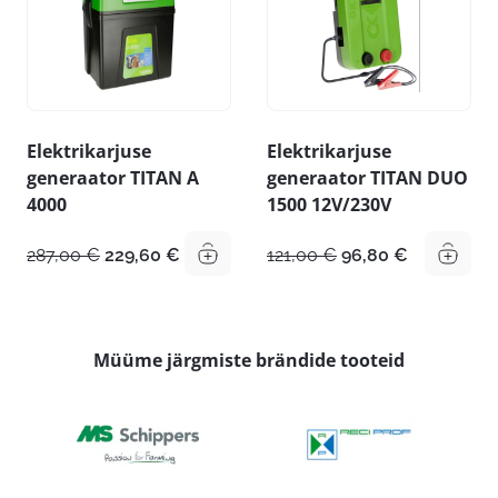
Elektrikarjuse
Elektrikarjuse
generaator TITAN A
generaator TITAN DUO
4000
1500 12V/230V
Algne
Praegune
Algne
Praegune
287,00
€
229,60
€
121,00
€
96,80
€
hind
hind
hind
hind
oli:
on:
oli:
on:
287,00 €.
229,60 €.
121,00 €.
96,80 €.
Müüme järgmiste brändide tooteid