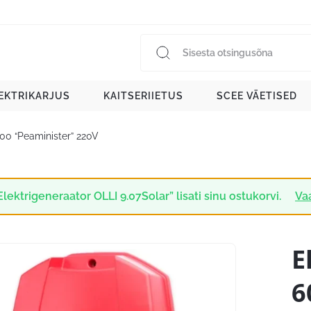
EKTRIKARJUS
KAITSERIIETUS
SCEE VÄETISED
600 “Peaminister” 220V
Elektrigeneraator OLLI 9.07Solar” lisati sinu ostukorvi.
Va
E
6