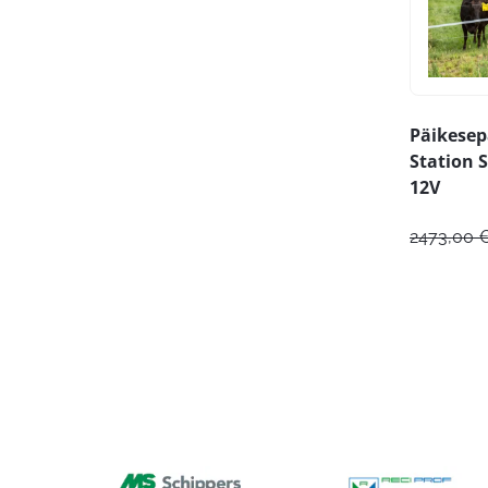
Päikesep
Station 
12V
2473,00