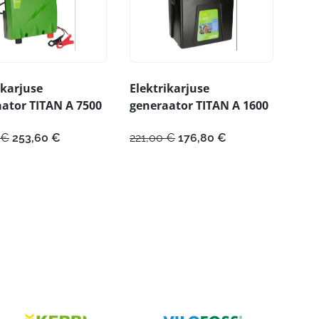
ikarjuse
Elektrikarjuse
ator TITAN A 7500
generaator TITAN A 1600
Algne
Praegune
Algne
Praegune
€
253,60
€
221,00
€
176,80
€
hind
hind
hind
hind
oli:
on:
oli:
on:
317,00 €.
253,60 €.
221,00 €.
176,80 €.