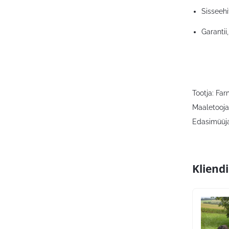
Sisseehi
Garantii
Tootja: Fa
Maaletooja
Edasimüüja
Kliend