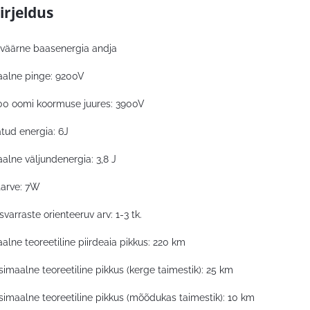
irjeldus
väärne baasenergia andja
alne pinge: 9200V
00 oomi koormuse juures: 3900V
tud energia: 6J
lne väljundenergia: 3,8 J
tarve: 7W
arraste orienteeruv arv: 1-3 tk.
lne teoreetiline piirdeaia pikkus: 220 km
imaalne teoreetiline pikkus (kerge taimestik): 25 km
imaalne teoreetiline pikkus (mõõdukas taimestik): 10 km