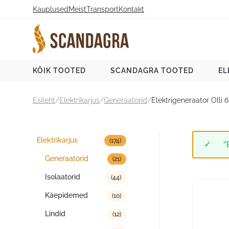
Liigu
Kauplused
Meist
Transport
Kontakt
sisu
juurde
Scandagra e-pood
KÕIK TOOTED
SCANDAGRA TOOTED
EL
Esileht
/
Elektrikarjus
/
Generaatorid
/
Elektrigeneraator Olli 
Tootekategooriad
Elektrikarjus
(174)
“
Generaatorid
(21)
Isolaatorid
(44)
Käepidemed
(10)
Lindid
(12)