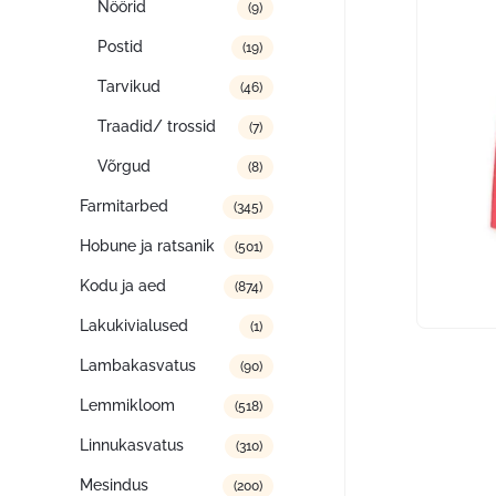
Nöörid
(9)
Postid
(19)
Tarvikud
(46)
Traadid/ trossid
(7)
Võrgud
(8)
Farmitarbed
(345)
Hobune ja ratsanik
(501)
Kodu ja aed
(874)
Lakukivialused
(1)
Lambakasvatus
(90)
Lemmikloom
(518)
Linnukasvatus
(310)
Mesindus
(200)