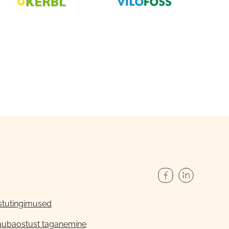
stutingimused
aubaostust taganemine