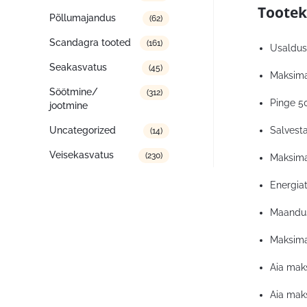
Tootek
Põllumajandus
(62)
Scandagra tooted
(161)
Usaldus
Seakasvatus
(45)
Maksima
Söötmine/
(312)
Pinge 5
jootmine
Salvesta
Uncategorized
(14)
Veisekasvatus
(230)
Maksimaa
Energia
Maandusv
Maksimaa
Aia maks
Aia maks