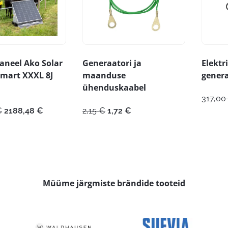
aneel Ako Solar
Generaatori ja
Elektr
Smart XXXL 8J
maanduse
genera
ühenduskaabel
317,00
Algne
Praegune
Algne
Praegune
€
2188,48
€
2,15
€
1,72
€
hind
hind
hind
hind
oli:
on:
oli:
on:
2473,00 €.
2188,48 €.
2,15 €.
1,72 €.
Müüme järgmiste brändide tooteid