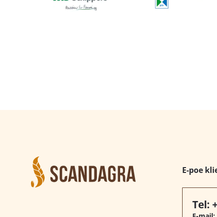
E-poe kli
Tel:
E-mail: