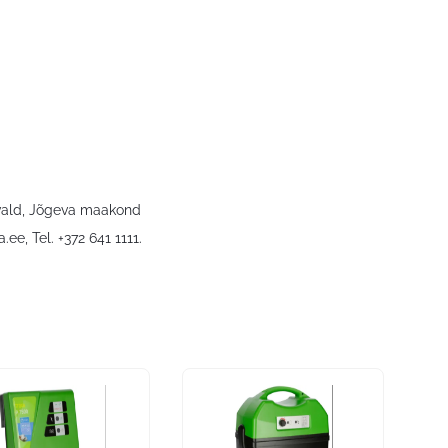
 vald, Jõgeva maakond
a.ee
, Tel. +372 641 1111.