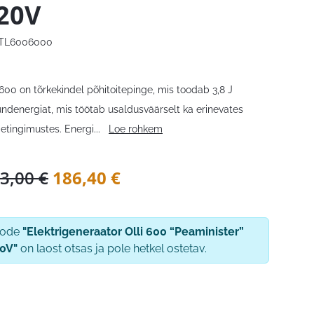
20V
TL6006000
 600 on tõrkekindel põhitoitepinge, mis toodab 3,8 J
undenergiat, mis töötab usaldusväärselt ka erinevates
detingimustes. Energi
...
Loe rohkem
Algne
Praegune
3,00
€
186,40
€
hind
hind
oli:
on:
oode
"Elektrigeneraator Olli 600 “Peaminister”
233,00 €.
186,40 €.
0V"
on laost otsas ja pole hetkel ostetav.