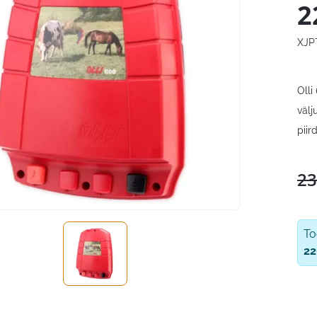
2
XJP
Olli
välj
piir
23
T
22