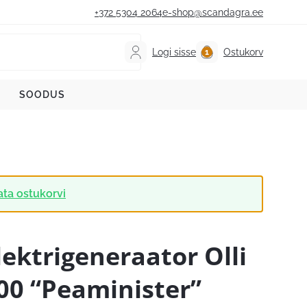
+372 5304 2064
e-shop@scandagra.ee
Logi sisse
Ostukorv
SOODUS
ata ostukorvi
lektrigeneraator Olli
00 “Peaminister”