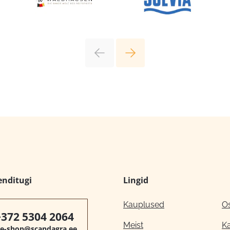
enditugi
Lingid
Kauplused
O
+372 5304 2064
Meist
K
e-shop@scandagra.ee