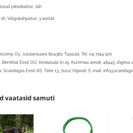
tatud piksekaitse: Jah
, sh. Välgukahjustus: 3 aastat
rmcomp Oy, Jusslansuora 804360 Tuusula, Tel: 09 7744 970
: Bernthal Eesti OÜ, Keskasula tn 25, Kuremaa alevik, 48445 Jõgeva
: Scandagra Eesti AS, Tähe 13, 71012 Viljandi. E-mail:
info@scandagr
id vaatasid samuti