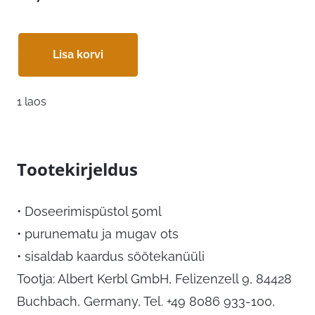
Lisa korvi
1 laos
Tootekirjeldus
• Doseerimispüstol 50ml
• purunematu ja mugav ots
• sisaldab kaardus söötekanüüli
Tootja: Albert Kerbl GmbH, Felizenzell 9, 84428
Buchbach, Germany, Tel. +49 8086 933-100,