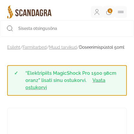
Liigu
sisu
juurde
Scandagra e-pood
Esileht
/
Farmitarbed
/
Muud tarvikud
/
Doseerimispüstol 50ml
“Elektripiits MagicShock Pro 1500 98cm
oranz” lisati sinu ostukorvi.
Vaata
ostukorvi