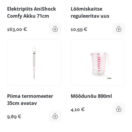
Elektripiits AniShock
Löömiskaitse
Comfy Akku 71cm
reguleeritav uus
163,00
€
10,59
€
Piima termomeeter
Mõõdunõu 800ml
35cm avatav
4,10
€
9,89
€