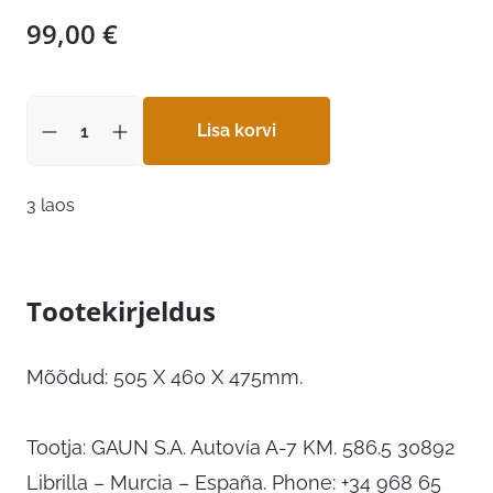
99,00
€
Lisa korvi
3 laos
Tootekirjeldus
Mõõdud: 505 X 460 X 475mm.
Tootja: GAUN S.A. Autovía A-7 KM. 586.5 30892
Librilla – Murcia – España. Phone: +34 968 65