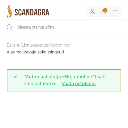
Liigu
sisu
juurde
Scandagra e-pood
Esileht
/
Linnukasvatus
/
Söötmine
/
Automaatsöötja 20kg tsingitud
“Automaatsöötja 16kg roheline” lisati
sinu ostukorvi.
Vaata ostukorvi