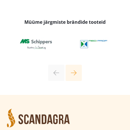
Müüme järgmiste brändide tooteid