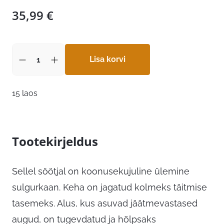
35,99
€
Lisa korvi
15 laos
Tootekirjeldus
Sellel söötjal on koonusekujuline ülemine
sulgurkaan. Keha on jagatud kolmeks täitmise
tasemeks. Alus, kus asuvad jäätmevastased
augud, on tugevdatud ja hõlpsaks