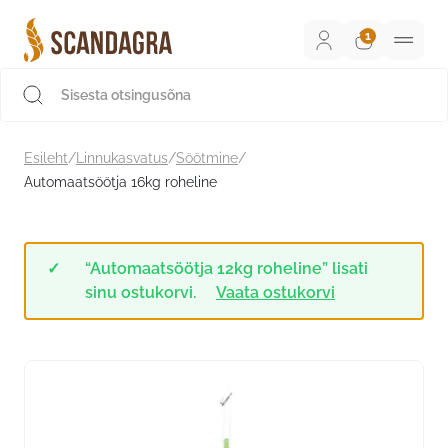
Liigu
sisu
juurde
Scandagra e-pood
Esileht
/
Linnukasvatus
/
Söötmine
/
Automaatsöötja 16kg roheline
“Automaatsöötja 12kg roheline” lisati
sinu ostukorvi.
Vaata ostukorvi