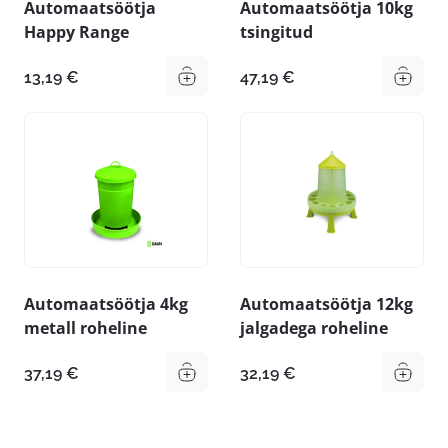
Automaatsöötja
Automaatsöötja 10kg
Happy Range
tsingitud
13,19
€
47,19
€
Automaatsöötja 4kg
Automaatsöötja 12kg
metall roheline
jalgadega roheline
37,19
€
32,19
€