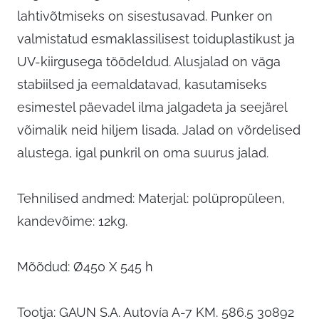
lahtivõtmiseks on sisestusavad. Punker on
valmistatud esmaklassilisest toiduplastikust ja
UV-kiirgusega töödeldud. Alusjalad on väga
stabiilsed ja eemaldatavad, kasutamiseks
esimestel päevadel ilma jalgadeta ja seejärel
võimalik neid hiljem lisada. Jalad on võrdelised
alustega, igal punkril on oma suurus jalad.
Tehnilised andmed: Materjal: polüpropüleen,
kandevõime: 12kg.
Mõõdud: Ø450 X 545 h
Tootja: GAUN S.A. Autovía A-7 KM. 586.5 30892