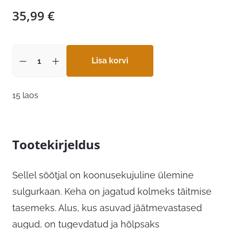
35,99
€
Lisa korvi
15 laos
Tootekirjeldus
Sellel söötjal on koonusekujuline ülemine
sulgurkaan. Keha on jagatud kolmeks täitmise
tasemeks. Alus, kus asuvad jäätmevastased
augud, on tugevdatud ja hõlpsaks