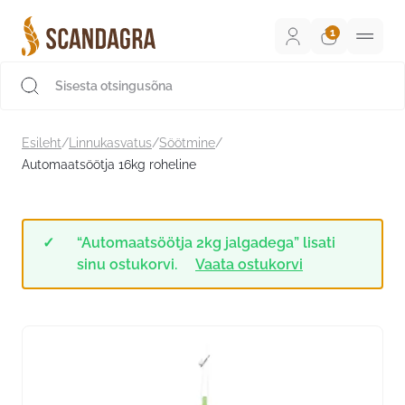
Liigu
sisu
juurde
Scandagra e-pood
Esileht
/
Linnukasvatus
/
Söötmine
/
Automaatsöötja 16kg roheline
“Automaatsöötja 2kg jalgadega” lisati
sinu ostukorvi.
Vaata ostukorvi