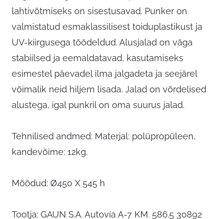
lahtivõtmiseks on sisestusavad. Punker on
valmistatud esmaklassilisest toiduplastikust ja
UV-kiirgusega töödeldud. Alusjalad on väga
stabiilsed ja eemaldatavad, kasutamiseks
esimestel päevadel ilma jalgadeta ja seejärel
võimalik neid hiljem lisada. Jalad on võrdelised
alustega, igal punkril on oma suurus jalad.
Tehnilised andmed: Materjal: polüpropüleen,
kandevõime: 12kg.
Mõõdud: Ø450 X 545 h
Tootja: GAUN S.A. Autovía A-7 KM. 586.5 30892