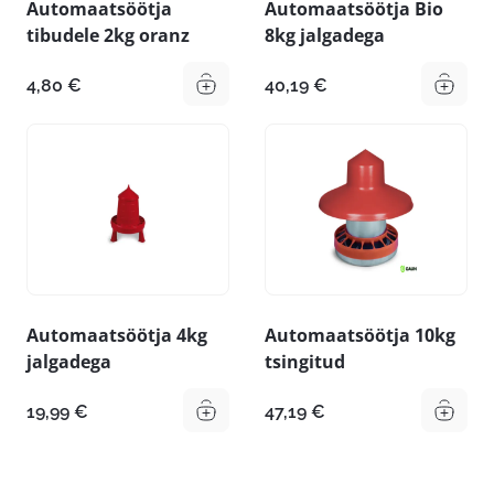
Automaatsöötja
Automaatsöötja Bio
tibudele 2kg oranz
8kg jalgadega
4,80
€
40,19
€
Automaatsöötja 4kg
Automaatsöötja 10kg
jalgadega
tsingitud
19,99
€
47,19
€